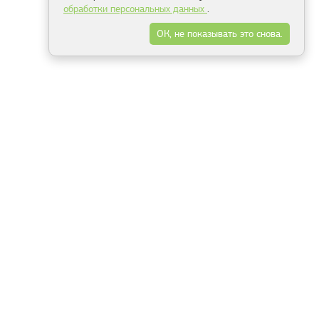
обработки персональных данных
.
ОК, не показывать это снова.
Минск
Гродно
Брест
Витебск
Могилёв
Гомель
Фрески
Холсты
Дизайн
Рольшторы
Модульные картины
Фотообои
Информация
3Д фотообои
О компании
Для спальни
Оплата и доставка
Для детской
Контакты
Для кухни
Публичный договор
Для гостиной и зала
Условия возврата
Природа
Портфолио
Карты мира
Цветы
Море