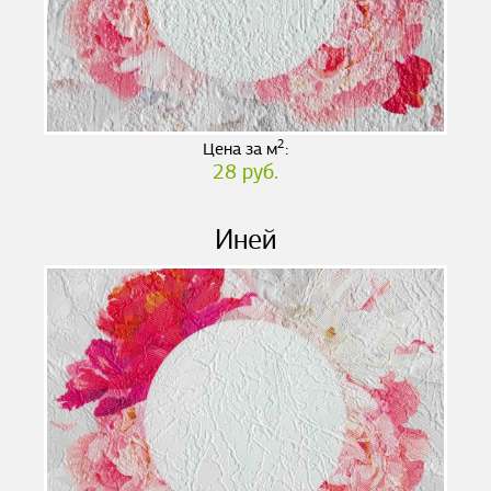
2
Цена за м
:
28 руб.
Иней