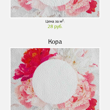
2
Цена за м
:
28 руб.
Кора