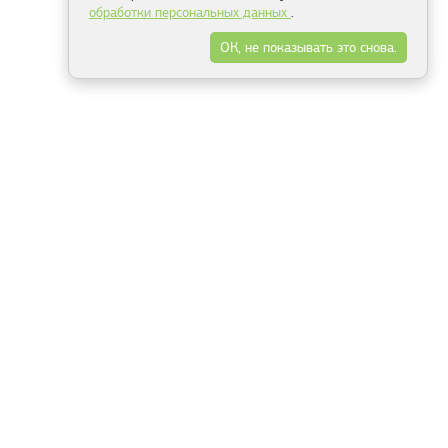
обработки персональных данных
.
ОК, не показывать это снова.
Минск
Гродно
Брест
Витебск
Могилёв
Гомель
Фрески
Холсты
Дизайн
Рольшторы
Модульные картины
Фотообои
Информация
3Д фотообои
О компании
Для спальни
Оплата и доставка
Для детской
Контакты
Для кухни
Публичный договор
Для гостиной и зала
Условия возврата
Природа
Портфолио
Карты мира
Цветы
Море