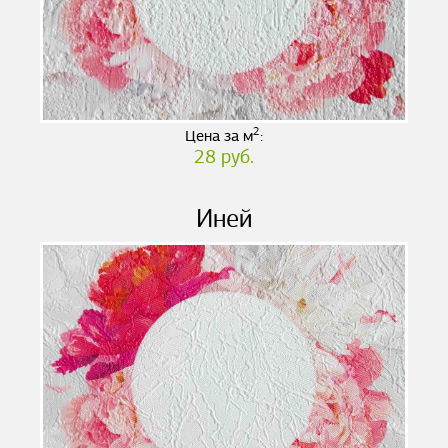
2
Цена за м
:
28 руб.
Иней