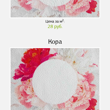
2
Цена за м
:
28 руб.
Кора