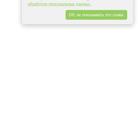
обработки персональных данных
.
ОК, не показывать это снова.
Минск
Гродно
Брест
Витебск
Могилёв
Гомель
Фрески
Холсты
Дизайн
Рольшторы
Модульные картины
Фотообои
Информация
3Д фотообои
О компании
Для спальни
Оплата и доставка
Для детской
Контакты
Для кухни
Публичный договор
Для гостиной и зала
Условия возврата
Природа
Портфолио
Карты мира
Цветы
Море