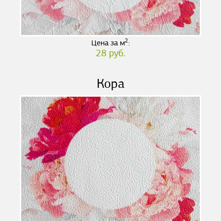
2
Цена за м
:
28 руб.
Кора