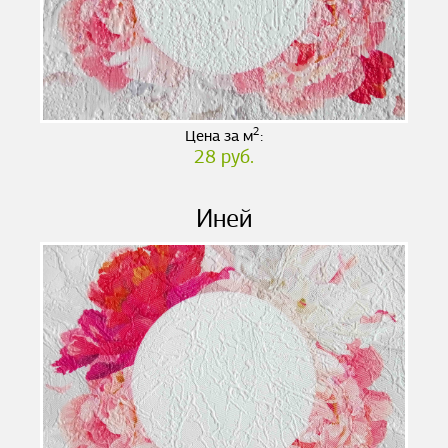
2
Цена за м
:
28 руб.
Иней