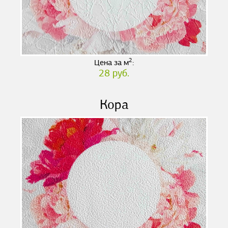
2
Цена за м
:
28 руб.
Кора