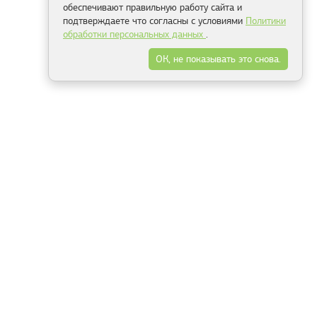
обеспечивают правильную работу сайта и
подтверждаете что согласны с условиями
Политики
обработки персональных данных
.
ОК, не показывать это снова.
Минск
Гродно
Брест
Витебск
Могилёв
Гомель
Фрески
Холсты
Дизайн
Рольшторы
Модульные картины
Фотообои
Информация
3Д фотообои
О компании
Для спальни
Оплата и доставка
Для детской
Контакты
Для кухни
Публичный договор
Для гостиной и зала
Условия возврата
Природа
Портфолио
Карты мира