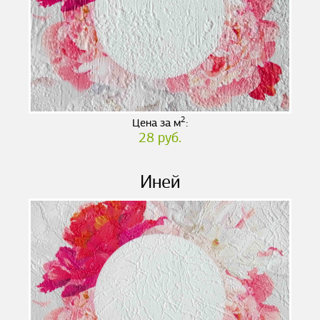
2
Цена за м
:
28 руб.
Иней