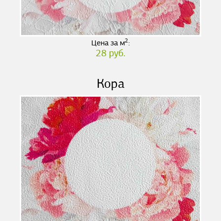
2
Цена за м
:
28 руб.
Кора