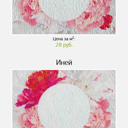
2
Цена за м
:
28 руб.
Иней