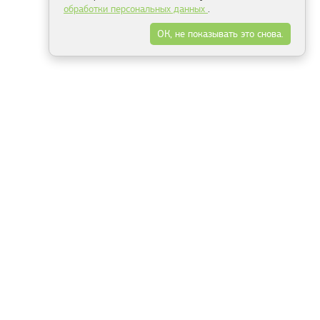
обработки персональных данных
.
ОК, не показывать это снова.
Минск
Гродно
Брест
Витебск
Могилёв
Гомель
Фрески
Холсты
Дизайн
Рольшторы
Модульные картины
Фотообои
Информация
3Д фотообои
О компании
Для спальни
Оплата и доставка
Для детской
Контакты
Для кухни
Публичный договор
Для гостиной и зала
Условия возврата
Природа
Портфолио
Карты мира
Цветы
Море