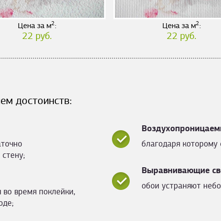
2
2
Цена за м
:
Цена за м
:
22 руб.
22 руб.
ем достоинств:
Воздухопроницаем
аточно
благодаря которому 
 стену;
Выравнивающие св
обои устраняют небо
 во время поклейки,
оде;