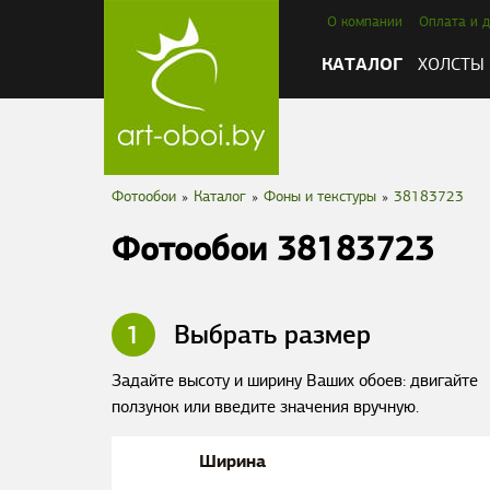
О компании
Оплата и д
КАТАЛОГ
ХОЛСТЫ
Фотообои
»
Каталог
»
Фоны и текстуры
»
38183723
Фотообои 38183723
1
Выбрать размер
Задайте высоту и ширину Ваших обоев: двигайте
ползунок или введите значения вручную.
Ширина