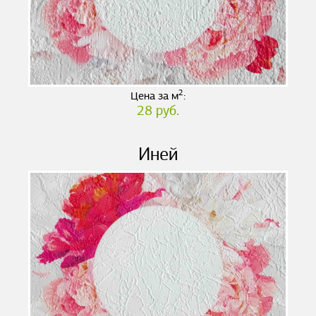
2
Цена за м
:
28 руб.
Иней