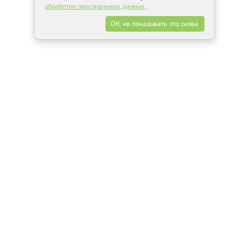
обработки персональных данных
.
ОК, не показывать это снова.
Минск
Гродно
Брест
Витебск
Могилёв
Гомель
Фрески
Холсты
Дизайн
Рольшторы
Модульные картины
Фотообои
Информация
3Д фотообои
О компании
Для спальни
Оплата и доставка
Для детской
Контакты
Для кухни
Публичный договор
Для гостиной и зала
Условия возврата
Природа
Портфолио
Карты мира
Цветы
Море