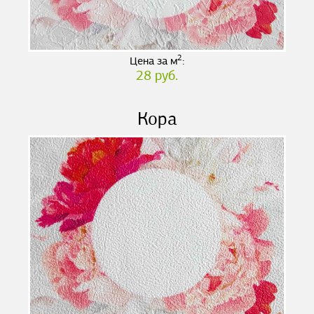
2
Цена за м
:
28 руб.
Кора