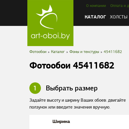
О компании
Оплата и д
КАТАЛОГ
ХОЛСТЫ
Фотообои
»
Каталог
»
Фоны и текстуры
»
45411682
Фотообои 45411682
1
Выбрать размер
Задайте высоту и ширину Ваших обоев: двигайте
ползунок или введите значения вручную.
Ширина