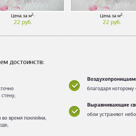
2
2
Цена за м
:
Цена за м
:
22 руб.
22 руб.
ем достоинств:
Воздухопроницаем
аточно
благодаря которому 
 стену;
Выравнивающие св
обои устраняют небо
 во время поклейки,
оде;