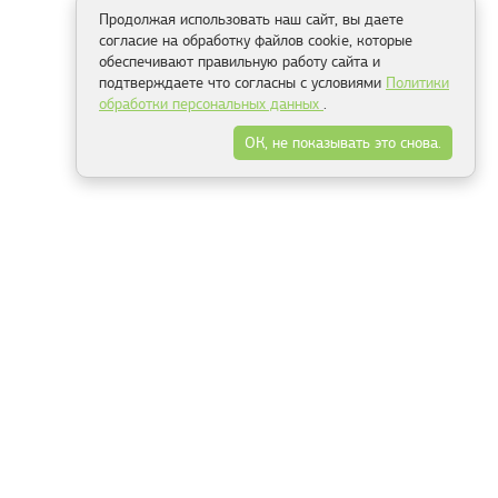
Продолжая использовать наш сайт, вы даете
согласие на обработку файлов cookie, которые
обеспечивают правильную работу сайта и
подтверждаете что согласны с условиями
Политики
обработки персональных данных
.
ОК, не показывать это снова.
Способы оплаты
ель
Минск, ул.Серафимовича 11, офис 301
+375 29 144 05 53
+375 29 244 55 22
+375 29 144 04 74