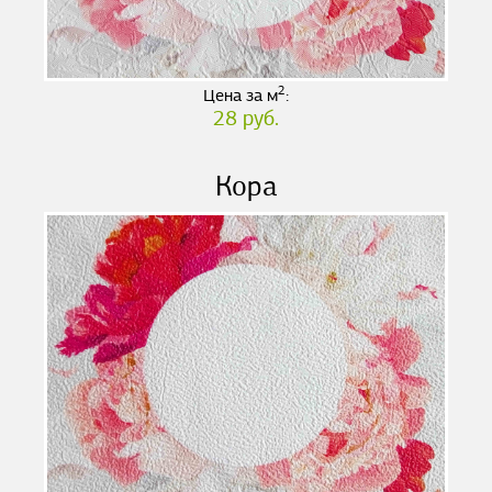
2
Цена за м
:
28 руб.
Кора