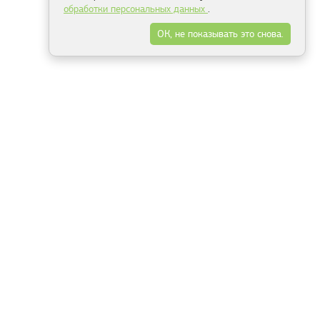
обработки персональных данных
.
ОК, не показывать это снова.
Минск
Гродно
Брест
Витебск
Могилёв
Гомель
Фрески
Холсты
Дизайн
Рольшторы
Модульные картины
Фотообои
Информация
3Д фотообои
О компании
Для спальни
Оплата и доставка
Для детской
Контакты
Для кухни
Публичный договор
Для гостиной и зала
Условия возврата
Природа
Портфолио
Карты мира
Цветы
Море