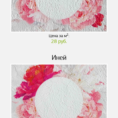
2
Цена за м
:
28 руб.
Иней