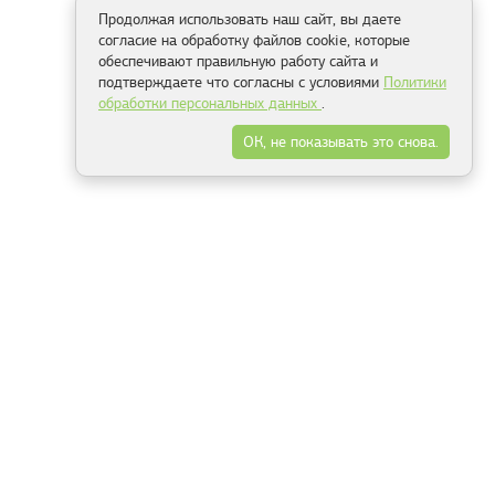
Продолжая использовать наш сайт, вы даете
согласие на обработку файлов cookie, которые
обеспечивают правильную работу сайта и
подтверждаете что согласны с условиями
Политики
обработки персональных данных
.
ОК, не показывать это снова.
Способы оплаты
ель
Минск, ул.Серафимовича 11, офис 301
+375 29 144 05 53
+375 29 244 55 22
+375 29 144 04 74