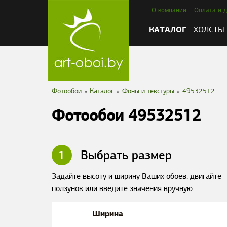
О компании
Оплата и д
КАТАЛОГ
ХОЛСТЫ
Фотообои
»
Каталог
»
Фоны и текстуры
»
49532512
Фотообои 49532512
1
Выбрать размер
Задайте высоту и ширину Ваших обоев: двигайте
ползунок или введите значения вручную.
Ширина