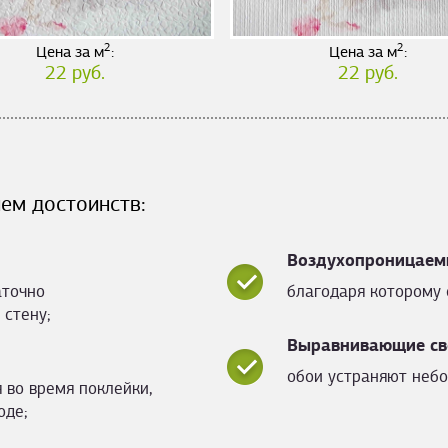
2
2
Цена за м
:
Цена за м
:
22 руб.
22 руб.
ем достоинств:
Воздухопроницаем
аточно
благодаря которому 
 стену;
Выравнивающие св
обои устраняют небо
 во время поклейки,
оде;