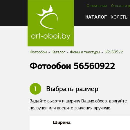
О компании
Оплата и д
КАТАЛОГ
ХОЛСТЫ
Фотообои
»
Каталог
»
Фоны и текстуры
»
56560922
Фотообои 56560922
1
Выбрать размер
Задайте высоту и ширину Ваших обоев: двигайте
ползунок или введите значения вручную.
Ширина