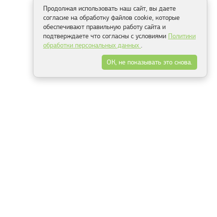
Продолжая использовать наш сайт, вы даете
согласие на обработку файлов cookie, которые
обеспечивают правильную работу сайта и
подтверждаете что согласны с условиями
Политики
обработки персональных данных
.
ОК, не показывать это снова.
Способы оплаты
ель
Минск, ул.Серафимовича 11, офис 301
+375 29 144 05 53
+375 29 244 55 22
+375 29 144 04 74