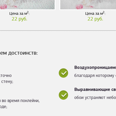
2
2
Цена за м
:
Цена за м
:
22 руб.
22 руб.
ем достоинств:
Воздухопроницаем
аточно
благодаря которому 
 стену;
Выравнивающие св
обои устраняют небо
 во время поклейки,
оде;