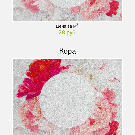
2
Цена за м
:
28 руб.
Кора