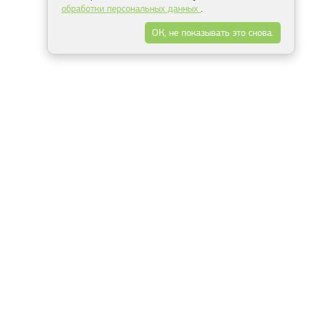
обработки персональных данных
.
ОК, не показывать это снова.
Минск
Гродно
Брест
Витебск
Могилёв
Гомель
Фрески
Холсты
Дизайн
Рольшторы
Модульные картины
Фотообои
Информация
3Д фотообои
О компании
Для спальни
Оплата и доставка
Для детской
Контакты
Для кухни
Публичный договор
Для гостиной и зала
Условия возврата
Природа
Портфолио
Карты мира
Цветы
Море