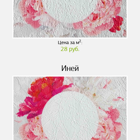
2
Цена за м
:
28 руб.
Иней