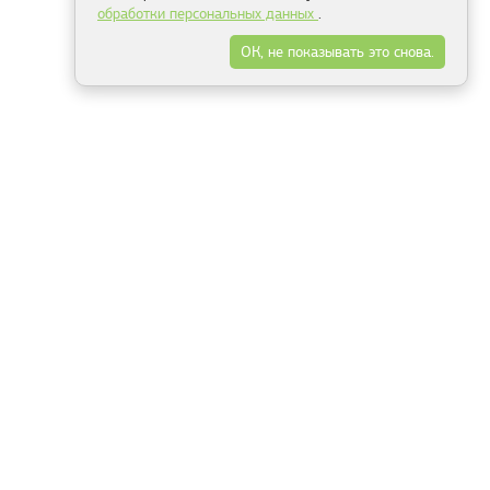
обработки персональных данных
.
ОК, не показывать это снова.
Минск
Гродно
Брест
Витебск
Могилёв
Гомель
Фрески
Холсты
Дизайн
Рольшторы
Модульные картины
Фотообои
Информация
3Д фотообои
О компании
Для спальни
Оплата и доставка
Для детской
Контакты
Для кухни
Публичный договор
Для гостиной и зала
Условия возврата
Природа
Портфолио
Карты мира
Цветы
Море