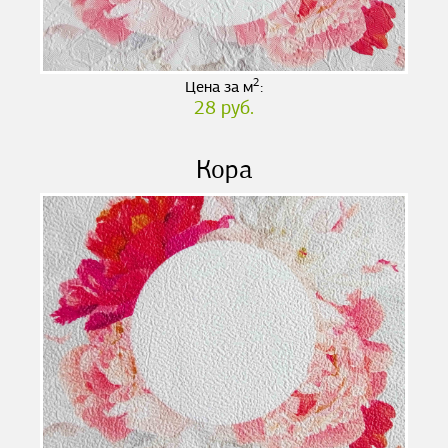
2
Цена за м
:
28 руб.
Кора