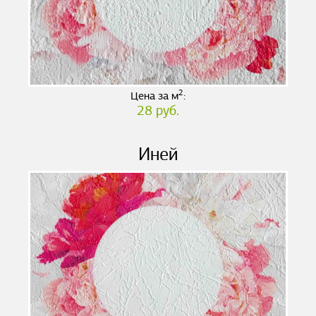
2
Цена за м
:
28 руб.
Иней