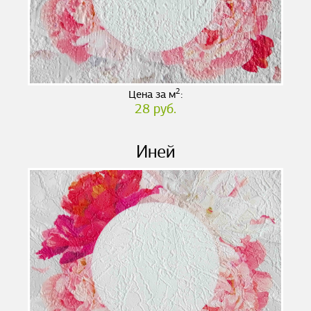
2
Цена за м
:
28 руб.
Иней