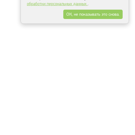
обработки персональных данных
.
ОК, не показывать это снова.
Минск
Гродно
Брест
Витебск
Могилёв
Гомель
Фрески
Холсты
Дизайн
Рольшторы
Модульные картины
Фотообои
Информация
3Д фотообои
О компании
Для спальни
Оплата и доставка
Для детской
Контакты
Для кухни
Публичный договор
Для гостиной и зала
Условия возврата
Природа
Портфолио
Карты мира
Цветы
Море