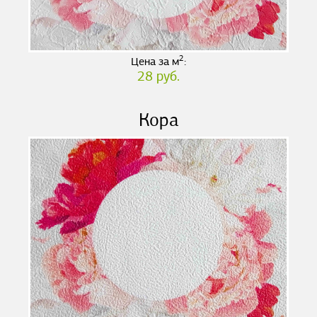
2
Цена за м
:
28 руб.
Кора