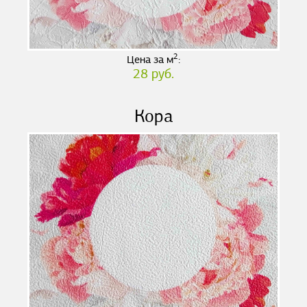
2
Цена за м
:
28 руб.
Кора