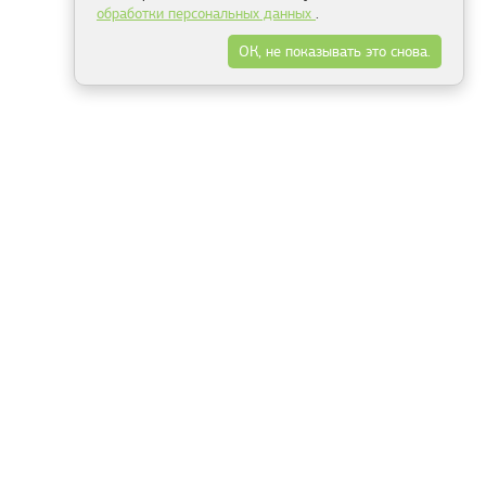
обработки персональных данных
.
ОК, не показывать это снова.
Минск
Гродно
Брест
Витебск
Могилёв
Гомель
Фрески
Холсты
Дизайн
Рольшторы
Модульные картины
Фотообои
Информация
3Д фотообои
О компании
Для спальни
Оплата и доставка
Для детской
Контакты
Для кухни
Публичный договор
Для гостиной и зала
Условия возврата
Природа
Портфолио
Карты мира
Цветы
Море