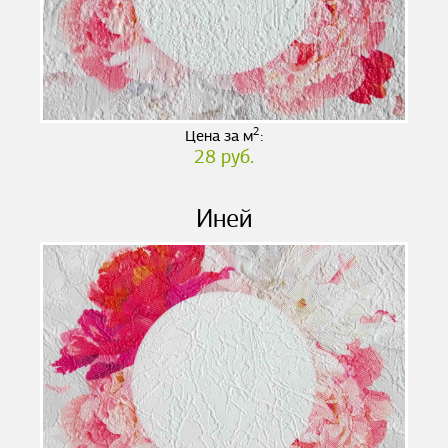
2
Цена за м
:
28 руб.
Иней