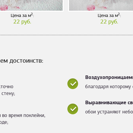
2
2
Цена за м
:
Цена за м
:
22 руб.
22 руб.
ем достоинств:
Воздухопроницаем
аточно
благодаря которому 
 стену;
Выравнивающие св
обои устраняют небо
 во время поклейки,
оде;