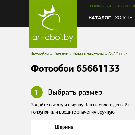
О компании
Оплата и д
КАТАЛОГ
ХОЛСТЫ
Фотообои
»
Каталог
»
Фоны и текстуры
»
65661133
Фотообои 65661133
1
Выбрать размер
Задайте высоту и ширину Ваших обоев: двигайте
ползунок или введите значения вручную.
Ширина