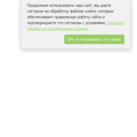
Продолжая использовать наш сайт, вы даете
согласие на обработку файлов cookie, которые
обеспечивают правильную работу сайта и
подтверждаете что согласны с условиями
Политики
обработки персональных данных
.
ОК, не показывать это снова.
Способы оплаты
ель
Минск, ул.Серафимовича 11, офис 301
+375 29 144 05 53
+375 29 244 55 22
+375 29 144 04 74