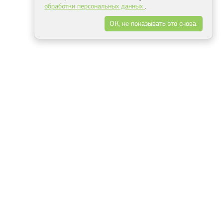
обработки персональных данных
.
ОК, не показывать это снова.
Минск
Гродно
Брест
Витебск
Могилёв
Гомель
Фрески
Холсты
Дизайн
Рольшторы
Модульные картины
Фотообои
Информация
3Д фотообои
О компании
Для спальни
Оплата и доставка
Для детской
Контакты
Для кухни
Публичный договор
Для гостиной и зала
Условия возврата
Природа
Портфолио
Карты мира
Цветы
Море