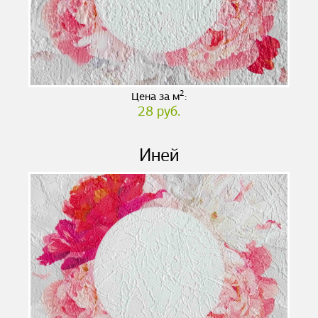
2
Цена за м
:
28 руб.
Иней