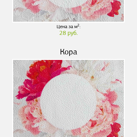
2
Цена за м
:
28 руб.
Кора