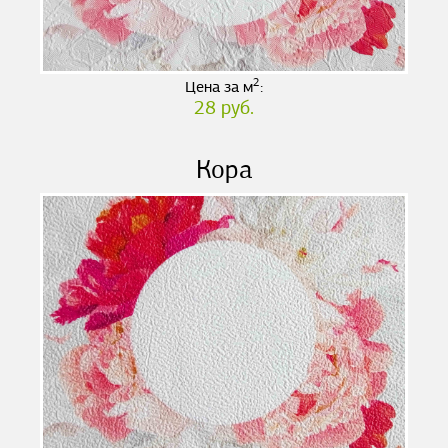
2
Цена за м
:
28 руб.
Кора