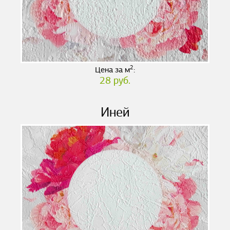
2
Цена за м
:
28 руб.
Иней