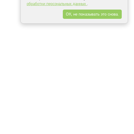
обработки персональных данных
.
ОК, не показывать это снова.
Минск
Гродно
Брест
Витебск
Могилёв
Гомель
Фрески
Холсты
Дизайн
Рольшторы
Модульные картины
Фотообои
Информация
3Д фотообои
О компании
Для спальни
Оплата и доставка
Для детской
Контакты
Для кухни
Публичный договор
Для гостиной и зала
Условия возврата
Природа
Портфолио
Карты мира
Цветы
Море