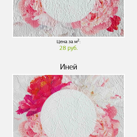
2
Цена за м
:
28 руб.
Иней