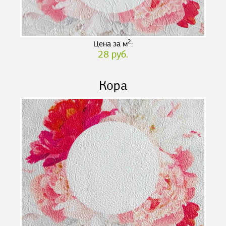
2
Цена за м
:
28 руб.
Кора