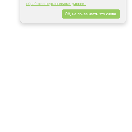
обработки персональных данных
.
ОК, не показывать это снова.
Минск
Гродно
Брест
Витебск
Могилёв
Гомель
Фрески
Холсты
Дизайн
Рольшторы
Модульные картины
Фотообои
Информация
3Д фотообои
О компании
Для спальни
Оплата и доставка
Для детской
Контакты
Для кухни
Публичный договор
Для гостиной и зала
Условия возврата
Природа
Портфолио
Карты мира
Цветы
Море