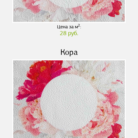
2
Цена за м
:
28 руб.
Кора