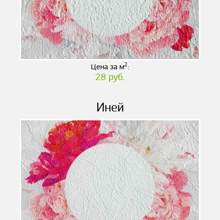
2
Цена за м
:
28 руб.
Иней