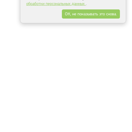
обработки персональных данных
.
ОК, не показывать это снова.
Минск
Гродно
Брест
Витебск
Могилёв
Гомель
Фрески
Холсты
Дизайн
Рольшторы
Модульные картины
Фотообои
Информация
3Д фотообои
О компании
Для спальни
Оплата и доставка
Для детской
Контакты
Для кухни
Публичный договор
Для гостиной и зала
Условия возврата
Природа
Портфолио
Карты мира
Цветы
Море