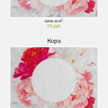
2
Цена за м
:
28 руб.
Кора