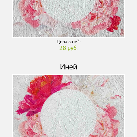
2
Цена за м
:
28 руб.
Иней