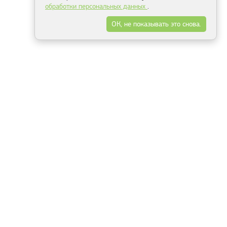
обработки персональных данных
.
ОК, не показывать это снова.
Минск
Гродно
Брест
Витебск
Могилёв
Гомель
Фрески
Холсты
Дизайн
Рольшторы
Модульные картины
Фотообои
Информация
3Д фотообои
О компании
Для спальни
Оплата и доставка
Для детской
Контакты
Для кухни
Публичный договор
Для гостиной и зала
Условия возврата
Природа
Портфолио
Карты мира
Цветы
Море