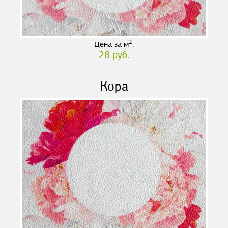
2
Цена за м
:
28 руб.
Кора