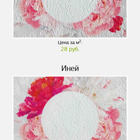
2
Цена за м
:
28 руб.
Иней