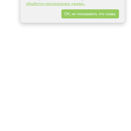
обработки персональных данных
.
ОК, не показывать это снова.
Минск
Гродно
Брест
Витебск
Могилёв
Гомель
Фрески
Холсты
Дизайн
Рольшторы
Модульные картины
Фотообои
Информация
3Д фотообои
О компании
Для спальни
Оплата и доставка
Для детской
Контакты
Для кухни
Публичный договор
Для гостиной и зала
Условия возврата
Природа
Портфолио
Карты мира
Цветы
Море