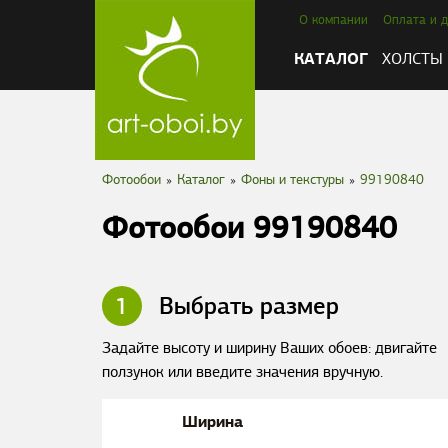
О компании
Оплата и д
КАТАЛОГ
ХОЛСТЫ
Фотообои
»
Каталог
»
Фоны и текстуры
»
99190840
Фотообои 99190840
1
Выбрать размер
Задайте высоту и ширину Ваших обоев: двигайте
ползунок или введите значения вручную.
Ширина