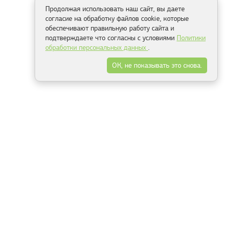
Продолжая использовать наш сайт, вы даете
согласие на обработку файлов cookie, которые
обеспечивают правильную работу сайта и
подтверждаете что согласны с условиями
Политики
обработки персональных данных
.
ОК, не показывать это снова.
Способы оплаты
ель
Минск, ул.Серафимовича 11, офис 301
+375 29 144 05 53
+375 29 244 55 22
+375 29 144 04 74