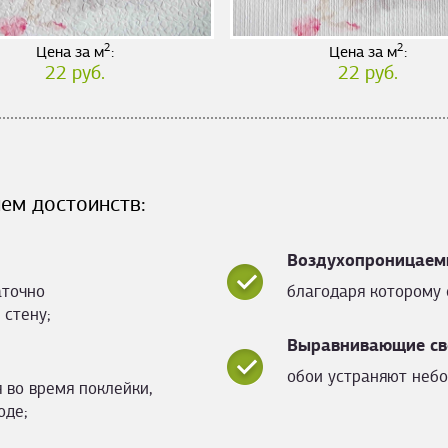
2
2
Цена за м
:
Цена за м
:
22 руб.
22 руб.
ем достоинств:
Воздухопроницаем
аточно
благодаря которому 
 стену;
Выравнивающие св
обои устраняют небо
 во время поклейки,
оде;