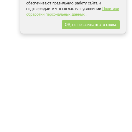
обеспечивают правильную работу сайта и
подтверждаете что согласны с условиями
Политики
обработки персональных данных
.
ОК, не показывать это снова.
Минск
Гродно
Брест
Витебск
Могилёв
Гомель
Фрески
Холсты
Дизайн
Рольшторы
Модульные картины
Фотообои
Информация
3Д фотообои
О компании
Для спальни
Оплата и доставка
Для детской
Контакты
Для кухни
Публичный договор
Для гостиной и зала
Условия возврата
Природа
Портфолио
Карты мира