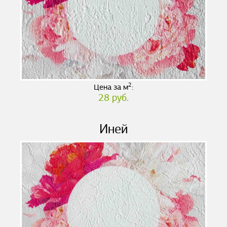
2
Цена за м
:
28 руб.
Иней