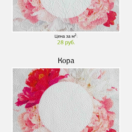
2
Цена за м
:
28 руб.
Кора