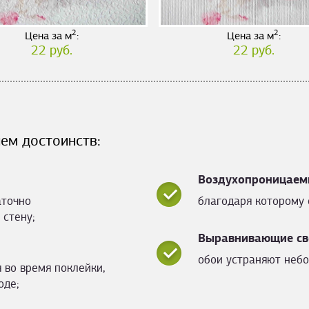
2
2
Цена за м
:
Цена за м
:
22 руб.
22 руб.
ем достоинств:
Воздухопроницаем
аточно
благодаря которому 
 стену;
Выравнивающие св
обои устраняют небо
 во время поклейки,
оде;