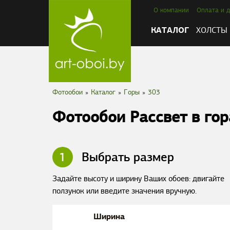
О компании
Оплата и д
КАТАЛОГ
ХОЛСТЫ
Фотообои
»
Каталог
»
Горы
»
303
Фотообои Рассвет в гор
1
Выбрать размер
Задайте высоту и ширину Ваших обоев: двигайте
ползунок или введите значения вручную.
Ширина