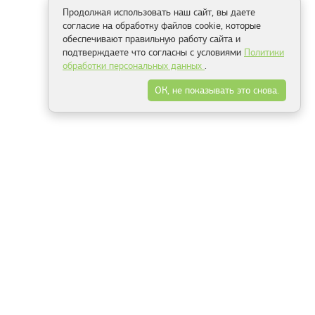
Продолжая использовать наш сайт, вы даете
согласие на обработку файлов cookie, которые
обеспечивают правильную работу сайта и
подтверждаете что согласны с условиями
Политики
обработки персональных данных
.
ОК, не показывать это снова.
Способы оплаты
ель
Минск, ул.Серафимовича 11, офис 301
+375 29 144 05 53
+375 29 244 55 22
+375 29 144 04 74