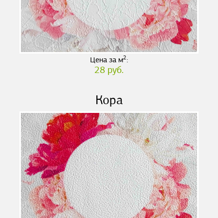
2
Цена за м
:
28 руб.
Кора