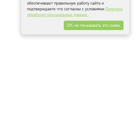
обеспечивают правильную работу сайта и
подтверждаете что согласны с условиями
Политики
обработки персональных данных
.
ОК, не показывать это снова.
Минск
Гродно
Брест
Витебск
Могилёв
Гомель
Фрески
Холсты
Дизайн
Рольшторы
Модульные картины
Фотообои
Информация
3Д фотообои
О компании
Для спальни
Оплата и доставка
Для детской
Контакты
Для кухни
Публичный договор
Для гостиной и зала
Условия возврата
Природа
Портфолио
Карты мира