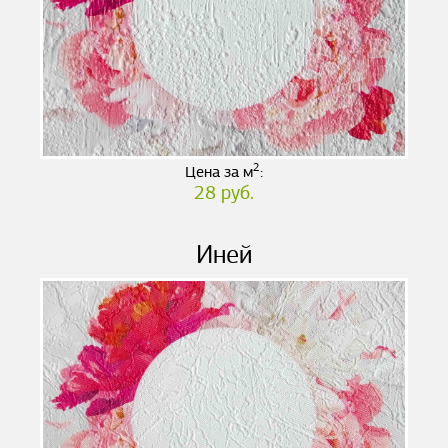
2
Цена за м
:
28 руб.
Иней