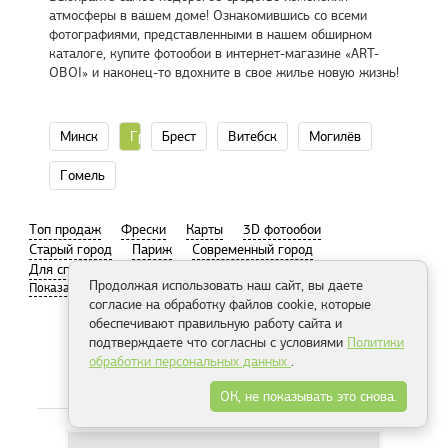
атмосферы в вашем доме! Ознакомившись со всеми
фотографиями, представленными в нашем обширном
каталоге, купите фотообои в интернет-магазине «ART-
OBOI» и наконец-то вдохните в свое жилье новую жизнь!
Минск
Гродно
Брест
Витебск
Могилёв
Гомель
Tоп продаж
Фрески
Карты
3D фотообои
Старый город
Париж
Современный город
Для спальни
Пляж
Продолжая использовать наш сайт, вы даете
согласие на обработку файлов cookie, которые
обеспечивают правильную работу сайта и
подтверждаете что согласны с условиями
Политики
обработки персональных данных
.
Распродажа
ОК, не показывать это снова.