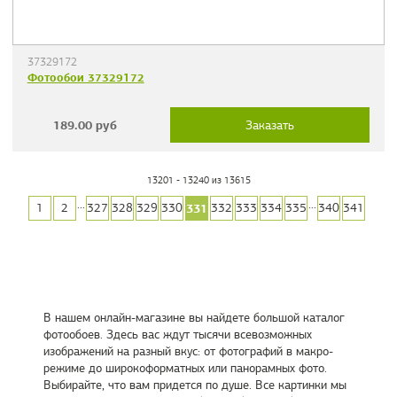
37329172
Фотообои 37329172
189.00
руб
Заказать
13201 - 13240 из 13615
...
...
331
1
2
327
328
329
330
332
333
334
335
340
341
В нашем онлайн-магазине вы найдете большой каталог
фотообоев. Здесь вас ждут тысячи всевозможных
изображений на разный вкус: от фотографий в макро-
режиме до широкоформатных или панорамных фото.
Выбирайте, что вам придется по душе. Все картинки мы