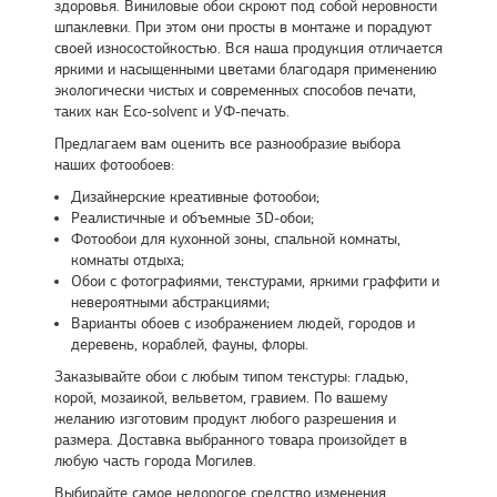
здоровья. Виниловые обои скроют под собой неровности
шпаклевки. При этом они просты в монтаже и порадуют
своей износостойкостью. Вся наша продукция отличается
яркими и насыщенными цветами благодаря применению
экологически чистых и современных способов печати,
таких как Eco-solvent и УФ-печать.
Предлагаем вам оценить все разнообразие выбора
наших фотообоев:
Дизайнерские креативные фотообои;
Реалистичные и объемные 3D-обои;
Фотообои для кухонной зоны, спальной комнаты,
комнаты отдыха;
Обои с фотографиями, текстурами, яркими граффити и
невероятными абстракциями;
Варианты обоев с изображением людей, городов и
деревень, кораблей, фауны, флоры.
Заказывайте обои с любым типом текстуры: гладью,
корой, мозаикой, вельветом, гравием. По вашему
желанию изготовим продукт любого разрешения и
размера. Доставка выбранного товара произойдет в
любую часть города Могилев.
Выбирайте самое недорогое средство изменения