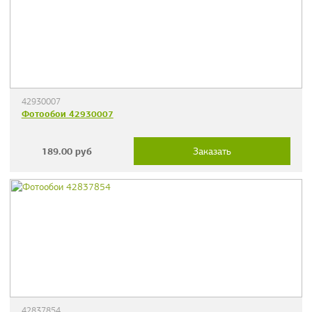
42930007
Фотообои 42930007
189.00
руб
Заказать
42837854