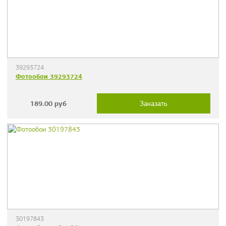
39293724
Фотообои 39293724
189.00
руб
Заказать
30197843