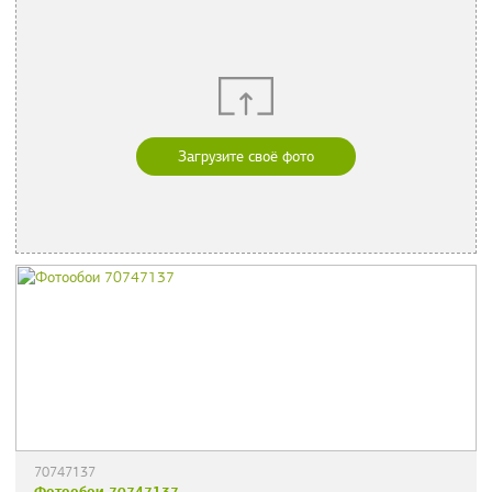
Загрузите своё фото
70747137
Фотообои 70747137