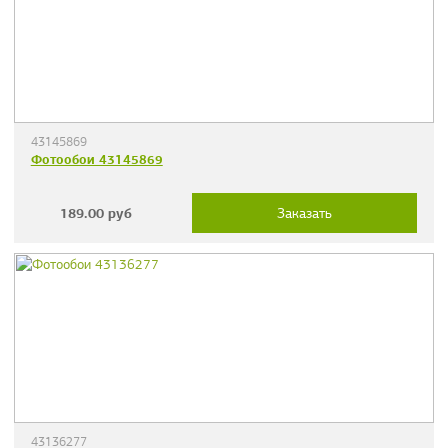
43145869
Фотообои 43145869
189.00
руб
Заказать
43136277