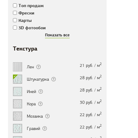
Tоп продаж
Фрески
Карты
3D фотообои
Текстура
2
21 руб. / м
Лен
2
28 руб. / м
Штукатурка
2
28 руб. / м
Иней
2
30 руб. / м
Кора
2
22 руб. / м
Мозаика
2
22 руб. / м
Гравий
2