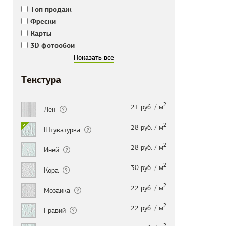
Tоп продаж
Фрески
Карты
3D фотообои
Текстура
2
21 руб. / м
Лен
2
28 руб. / м
Штукатурка
2
28 руб. / м
Иней
2
30 руб. / м
Кора
2
22 руб. / м
Мозаика
2
22 руб. / м
Гравий
2