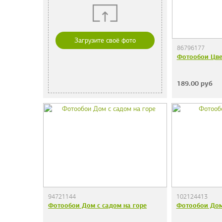
Загрузите своё фото
86796177
Фотообои Цве
189.00
руб
94721144
102124413
Фотообои Дом с садом на горе
Фотообои Дом