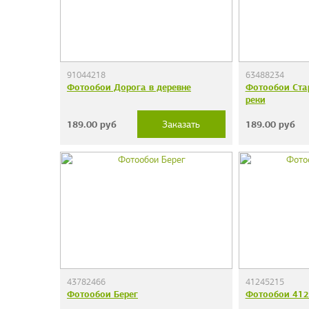
91044218
63488234
Фотообои Дорога в деревне
Фотообои Ста
реки
189.00
руб
189.00
руб
Заказать
43782466
41245215
Фотообои Берег
Фотообои 41