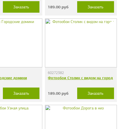
189.00
руб
Заказать
Заказать
60272382
одские домики
Фотообои Столик с видом на город
189.00
руб
Заказать
Заказать