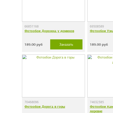
66851168
69508589
Фотообои Дорожка у домиков
Фотообои Узк
189.00
руб
189.00
руб
Заказать
70468096
74632385
Фотообои Дорога в горы
Фотообои Кам
деревне