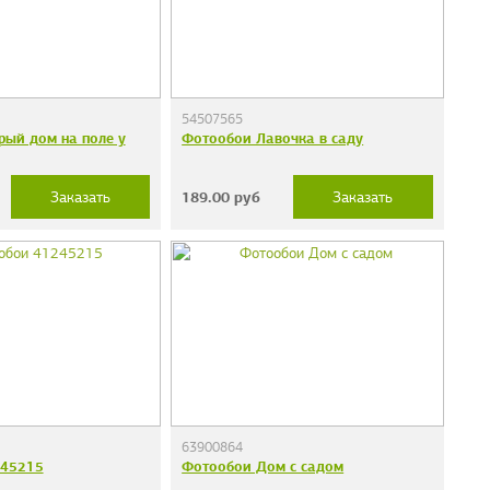
54507565
рый дом на поле у
Фотообои Лавочка в саду
189.00
руб
Заказать
Заказать
63900864
245215
Фотообои Дом с садом