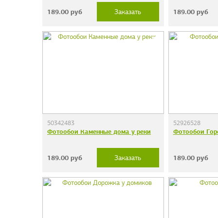
189.00
руб
189.00
руб
Заказать
50342483
52926528
Фотообои Каменные дома у реки
Фотообои Гор
189.00
руб
189.00
руб
Заказать