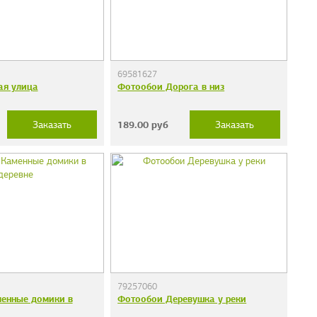
69581627
ая улица
Фотообои Дорога в низ
189.00
руб
Заказать
Заказать
79257060
енные домики в
Фотообои Деревушка у реки