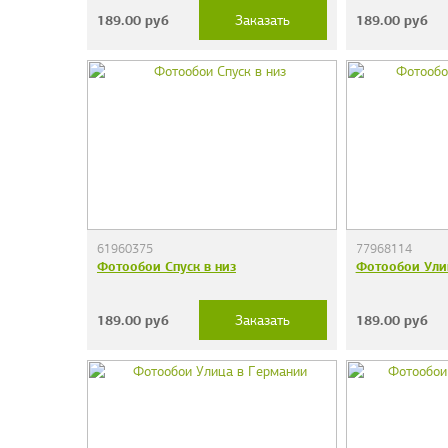
189.00
руб
189.00
руб
Заказать
61960375
77968114
Фотообои Спуск в низ
Фотообои Ули
189.00
руб
189.00
руб
Заказать
Фотообои "Сер
38 руб.