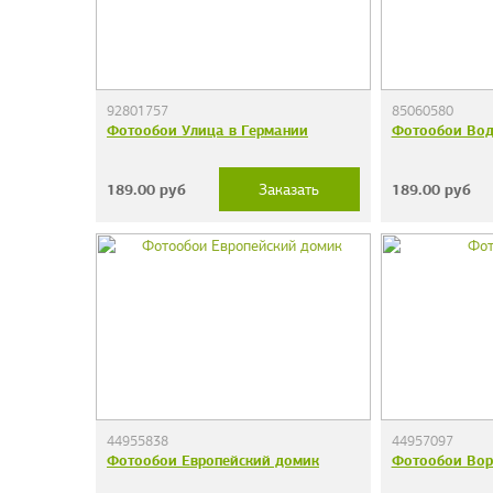
92801757
85060580
Фотообои Улица в Германии
Фотообои Вод
189.00
руб
189.00
руб
Заказать
44955838
44957097
Фотообои Европейский домик
Фотообои Вор