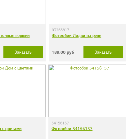
93263817
точные горшки
Фотообои Лодки на реке
189.00
руб
Заказать
Заказать
54156157
 с цветами
Фотообои 54156157