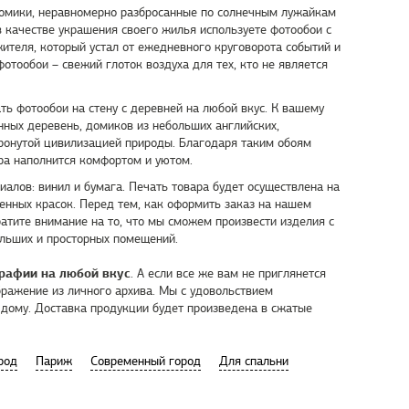
домики, неравномерно разбросанные по солнечным лужайкам
 в качестве украшения своего жилья используете фотообои с
ителя, который устал от ежедневного круговорота событий и
отообои – свежий глоток воздуха для тех, кто не является
ть фотообои на стену с деревней на любой вкус. К вашему
ных деревень, домиков из небольших английских,
тронутой цивилизацией природы. Благодаря таким обоям
ера наполнится комфортом и уютом.
алов: винил и бумага. Печать товара будет осуществлена на
енных красок. Перед тем, как оформить заказ на нашем
ратите внимание на то, что мы сможем произвести изделия с
льших и просторных помещений.
рафии на любой вкус
. А если все же вам не приглянется
бражение из личного архива. Мы с удовольствием
 дому. Доставка продукции будет произведена в сжатые
род
Париж
Современный город
Для спальни