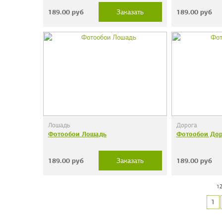
189.00
руб
189.00
руб
Заказать
Лошадь
Дорога
Фотообои Лошадь
Фотообои Дор
189.00
руб
189.00
руб
Заказать
12
1