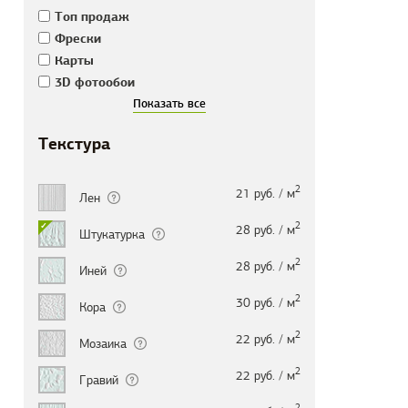
Tоп продаж
Фрески
Карты
3D фотообои
Текстура
2
21 руб. / м
Лен
2
28 руб. / м
Штукатурка
2
28 руб. / м
Иней
2
30 руб. / м
Кора
2
22 руб. / м
Мозаика
2
22 руб. / м
Гравий
2