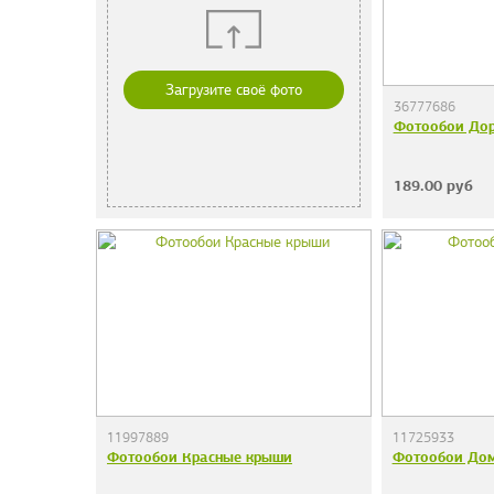
Загрузите своё фото
36777686
Фотообои Дор
189.00
руб
11997889
11725933
Фотообои Красные крыши
Фотообои Дом