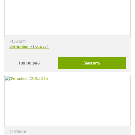
71554371
Фотообои 71554371
189.00
руб
Заказать
72008016