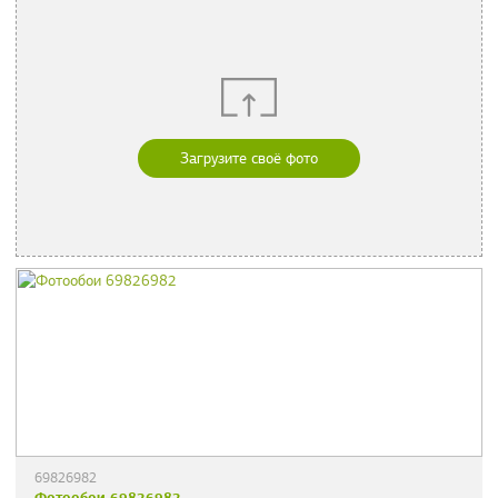
Загрузите своё фото
69826982
Фотообои 69826982