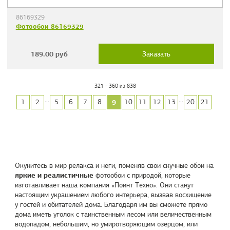
86169329
Фотообои 86169329
189.00
руб
Заказать
321 - 360 из 838
...
...
9
1
2
5
6
7
8
10
11
12
13
20
21
Окунитесь в мир релакса и неги, поменяв свои скучные обои на
яркие и реалистичные
фотообои с природой, которые
изготавливает наша компания «
Поинт Техно
». Они станут
настоящим украшением любого интерьера, вызвав восхищение
у гостей и обитателей дома. Благодаря им вы сможете прямо
дома иметь уголок с таинственным лесом или величественным
водопадом, небольшим, но умиротворяющим озерцом, или