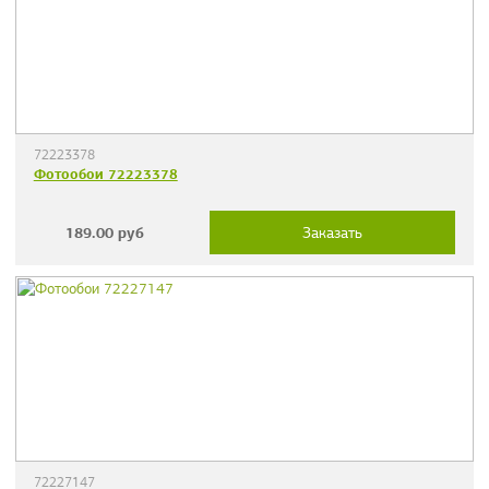
72223378
Фотообои 72223378
189.00
руб
Заказать
72227147