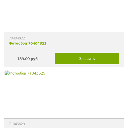
70404822
Фотообои 70404822
189.00
руб
Заказать
71043629