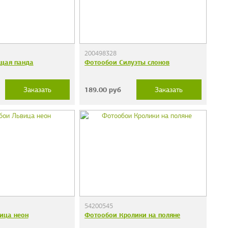
200498328
щая панда
Фотообои Силуэты слонов
189.00
руб
Заказать
Заказать
54200545
ица неон
Фотообои Кролики на поляне