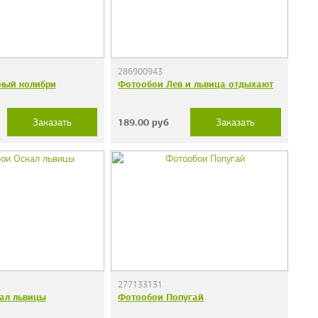
286900943
ный колибри
Фотообои Лев и львица отдыхают
189.00
руб
Заказать
Заказать
277133131
ал львицы
Фотообои Попугай