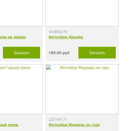
304898279
аны на дереве
Фотообои Дружба
189.00
руб
Заказать
Заказать
220744171
ный олень
Фотообои Медведь на горе