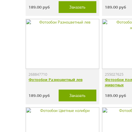
189.00
руб
189.00
руб
Заказать
268847710
255027625
Фотообои Разноцветный лев
Фотообои Кол
животных
189.00
руб
189.00
руб
Заказать