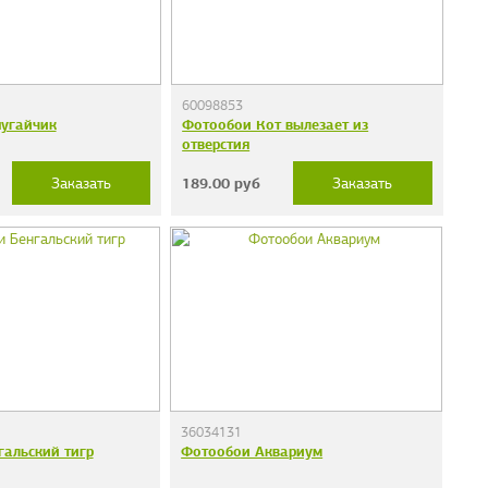
60098853
угайчик
Фотообои Кот вылезает из
отверстия
189.00
руб
Заказать
Заказать
36034131
гальский тигр
Фотообои Аквариум