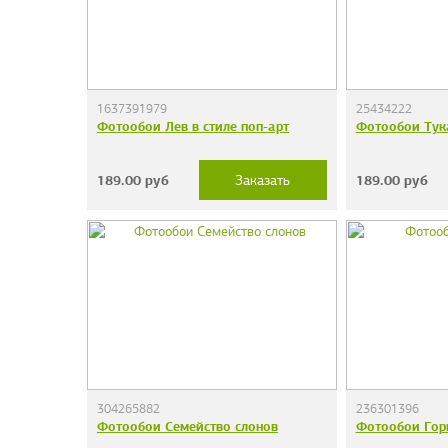
1637391979
25434222
Фотообои Лев в стиле поп-арт
Фотообои Тук
189.00
руб
189.00
руб
Заказать
304265882
236301396
Фотообои Семейство слонов
Фотообои Гор