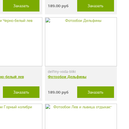
189.00
руб
Заказать
Заказать
delfiny-voda-bliki
но-белый лев
Фотообои Дельфины
189.00
руб
Заказать
Заказать
дечки"
Фотообои "Кирпичи"
38 руб.