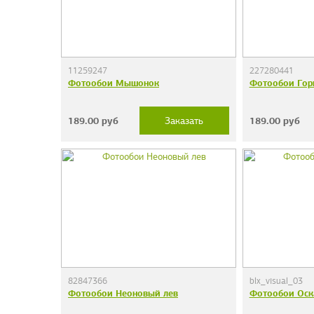
11259247
227280441
Фотообои Мышонок
Фотообои Гор
189.00
руб
189.00
руб
Заказать
82847366
blx_visual_03
Фотообои Неоновый лев
Фотообои Оск