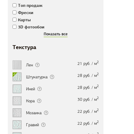
Tоп продаж
Фрески
Карты
3D фотообои
Текстура
2
21 руб. / м
Лен
2
28 руб. / м
Штукатурка
2
28 руб. / м
Иней
2
30 руб. / м
Кора
2
22 руб. / м
Мозаика
2
22 руб. / м
Гравий
2