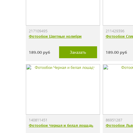
217109495
211429396
Фотообои Цветные колибри
Фотообои Спя
189.00
руб
189.00
руб
Заказать
140811451
86951287
Фотообои Черная и белая лошадь
Фотообои Льв