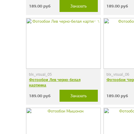
189.00
руб
189.00
руб
Заказать
blx_visual_05
blx_visual_06
Фотообои Лев черно-белая
Фотообои Чер
картинка
189.00
руб
189.00
руб
Заказать
Фотообои "Сер
38 руб.