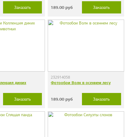
189.00
руб
Заказать
Заказать
232914058
лекция диких
Фотообои Волк в осеннем лесу
189.00
руб
Заказать
Заказать