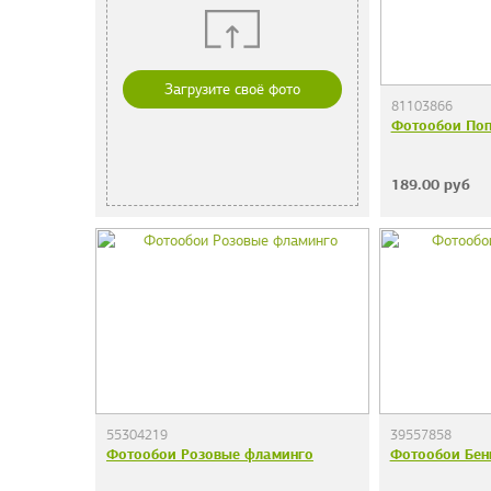
Загрузите своё фото
81103866
Фотообои Поп
189.00
руб
55304219
39557858
Фотообои Розовые фламинго
Фотообои Бен