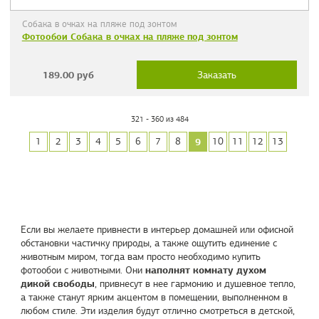
Собака в очках на пляже под зонтом
Фотообои Собака в очках на пляже под зонтом
189.00
руб
Заказать
321 - 360 из 484
9
1
2
3
4
5
6
7
8
10
11
12
13
Если вы желаете привнести в интерьер домашней или офисной
обстановки частичку природы, а также ощутить единение с
животным миром, тогда вам просто необходимо купить
наполнят комнату духом
фотообои с животными. Они
дикой свободы
, привнесут в нее гармонию и душевное тепло,
а также станут ярким акцентом в помещении, выполненном в
любом стиле. Эти изделия будут отлично смотреться в детской,