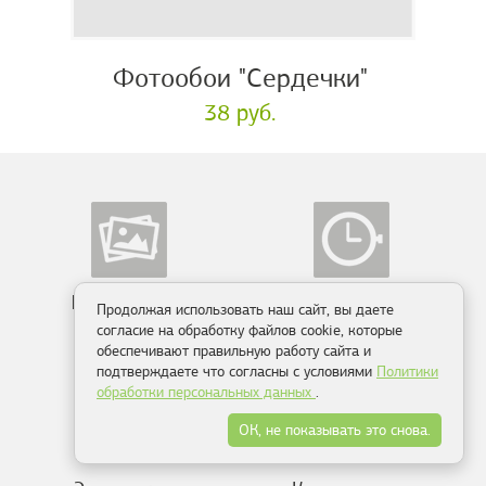
Фотообои "Сердечки"
38 руб.
Более 10 000
Производство
Продолжая использовать наш сайт, вы даете
сюжетов
от 2-х дней
согласие на обработку файлов cookie, которые
обеспечивают правильную работу сайта и
подтверждаете что согласны с условиями
Политики
обработки персональных данных
.
ОК, не показывать это снова.