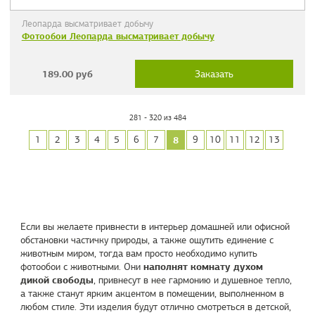
Леопарда высматривает добычу
Фотообои Леопарда высматривает добычу
189.00
руб
Заказать
281 - 320 из 484
8
1
2
3
4
5
6
7
9
10
11
12
13
Если вы желаете привнести в интерьер домашней или офисной
обстановки частичку природы, а также ощутить единение с
животным миром, тогда вам просто необходимо купить
наполнят комнату духом
фотообои с животными. Они
дикой свободы
, привнесут в нее гармонию и душевное тепло,
а также станут ярким акцентом в помещении, выполненном в
любом стиле. Эти изделия будут отлично смотреться в детской,