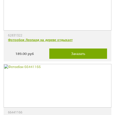
62831322
Фотообои Леопард на дереве отдыхает
189.00
руб
Заказать
66441166