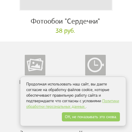
Фотообои "Сердечки"
38 руб.
Более 10 000
Производство
Продолжая использовать наш сайт, вы даете
сюжетов
от 2-х дней
согласие на обработку файлов cookie, которые
обеспечивают правильную работу сайта и
подтверждаете что согласны с условиями
Политики
обработки персональных данных
.
ОК, не показывать это снова.