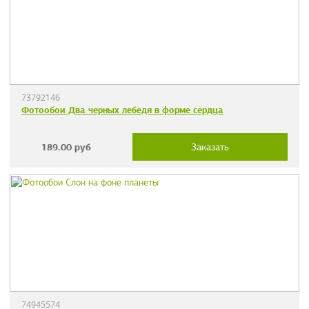
73792146
Фотообои Два черных лебедя в форме сердца
189.00
руб
Заказать
74945574