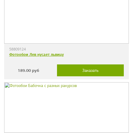
58809124
Фотообои Лев кусает львицу
189.00
руб
Заказать