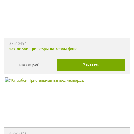
83540457
Фотообои Три зебры на сером фоне
189.00
руб
Заказать
85673323