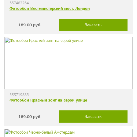
557482264
Фотообои Вестминстерский мост, Лондон
189.00
руб
Заказать
533719885
Фотообои Красный зонт на серой улице
189.00
руб
Заказать