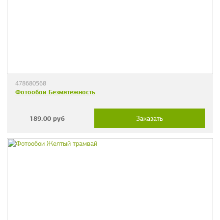
478680568
Фотообои Безмятежность
189.00
руб
Заказать