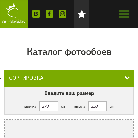
Каталог фотообоев
СОРТИРОВКА
Введите ваш
размер
ширина
см
высота
см