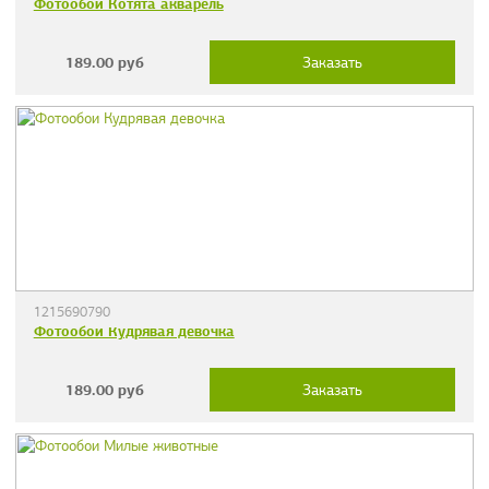
Фотообои Котята акварель
189.00
руб
Заказать
1215690790
Фотообои Кудрявая девочка
189.00
руб
Заказать