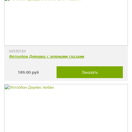
64530184
Фотообои Девушка с зелеными глазами
189.00
руб
Заказать