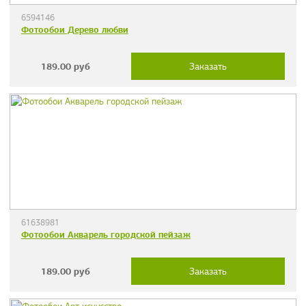
6594146
Фотообои Дерево любви
189.00
руб
Заказать
61638981
Фотообои Акварель городской пейзаж
189.00
руб
Заказать