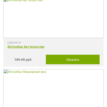
capture-d
Фотообои Арт искусство
189.00
руб
Заказать