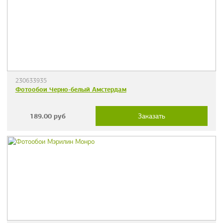
230633935
Фотообои Черно-белый Амстердам
189.00
руб
Заказать