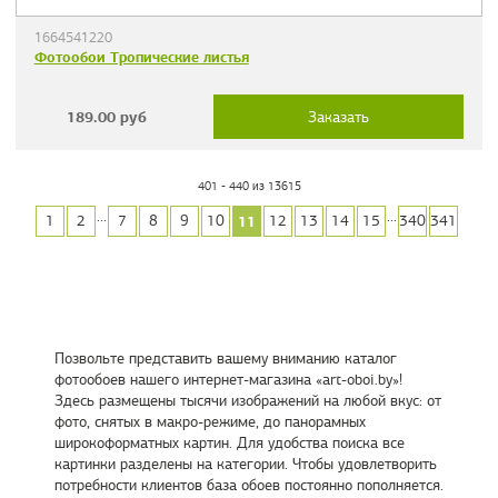
1664541220
Фотообои Тропические листья
189.00
руб
Заказать
401 - 440 из 13615
...
...
11
1
2
7
8
9
10
12
13
14
15
340
341
Позвольте представить вашему вниманию каталог
фотообоев нашего интернет-магазина «art-oboi.by»!
Здесь размещены тысячи изображений на любой вкус: от
фото, снятых в макро-режиме, до панорамных
широкоформатных картин. Для удобства поиска все
картинки разделены на категории. Чтобы удовлетворить
потребности клиентов база обоев постоянно пополняется.