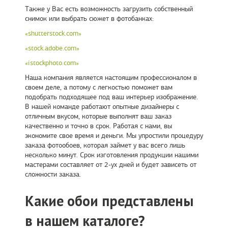
Также у Вас есть возможность загрузить собственный
снимок или выбрать сюжет в фотобанках:
«shutterstock.com»
«stock.adobe.com»
«istockphoto.com»
Наша компания является настоящим профессионалом в
своем деле, а потому с легкостью поможет вам
подобрать подходящее под ваш интерьер изображение.
В нашей команде работают опытные дизайнеры с
отличным вкусом, которые выполнят ваш заказ
качественно и точно в срок. Работая с нами, вы
экономите свое время и деньги. Мы упростили процедуру
заказа фотообоев, которая займет у вас всего лишь
несколько минут. Срок изготовления продукции нашими
мастерами составляет от 2-ух дней и будет зависеть от
сложности заказа.
Какие обои представлены
в нашем каталоге?