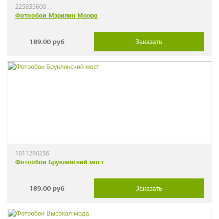
225835600
Фотообои Мэрилин Монро
189.00
руб
Заказать
1011290236
Фотообои Бруклинский мост
189.00
руб
Заказать