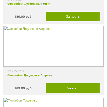
Фотообои Футбольные мячи
189.00
руб
Заказать
2250229281
Фотообои Джунгли в Африке
189.00
руб
Заказать