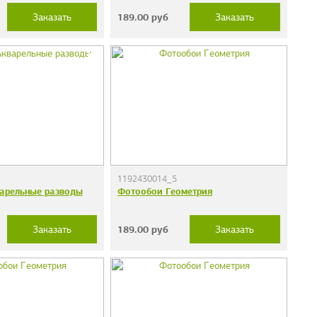
189.00
руб
Заказать
Заказать
1192430014_5
арельные разводы
Фотообои Геометрия
189.00
руб
Заказать
Заказать