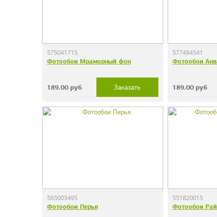
575041715
577494541
Фотообои Мраморный фон
Фотообои Акв
189.00
руб
189.00
руб
Заказать
565003495
551820015
Фотообои Перья
Фотообои Рай