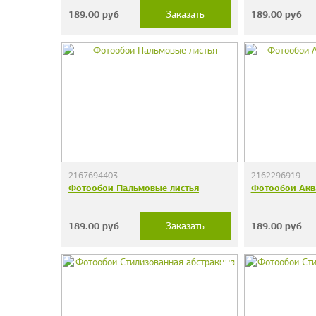
189.00
руб
189.00
руб
Заказать
2167694403
2162296919
Фотообои Пальмовые листья
Фотообои Акв
189.00
руб
189.00
руб
Заказать
Фотообои "Сер
38 руб.