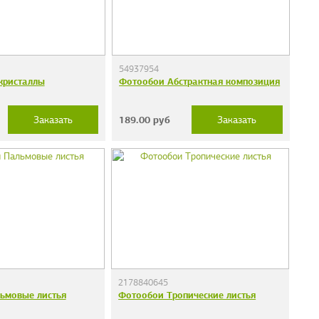
54937954
кристаллы
Фотообои Абстрактная композиция
189.00
руб
Заказать
Заказать
2178840645
ьмовые листья
Фотообои Тропические листья