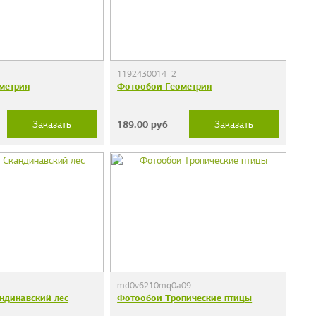
1192430014_2
метрия
Фотообои Геометрия
189.00
руб
Заказать
Заказать
md0v6210mq0a09
ндинавский лес
Фотообои Тропические птицы