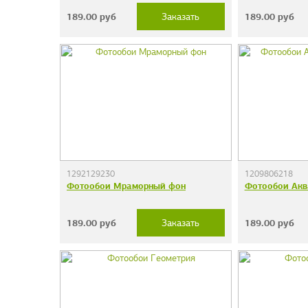
189.00
руб
189.00
руб
Заказать
1292129230
1209806218
Фотообои Мраморный фон
Фотообои Акв
189.00
руб
189.00
руб
Заказать