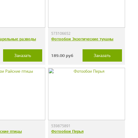
573106652
арельные разводы
Фотообои Экзотические туканы
189.00
руб
Заказать
Заказать
539875891
ские птицы
Фотообои Перья