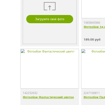
Загрузите своё фото
1983845966
Фотообои 3д 
189.00
руб
142232632
2247100811
Фотообои Фантастический цветок
Фотообои Пал