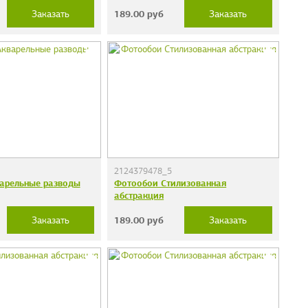
189.00
руб
Заказать
Заказать
2124379478_5
арельные разводы
Фотообои Стилизованная
абстракция
189.00
руб
Заказать
Заказать
дечки"
Фотообои "Кирпичи"
38 руб.