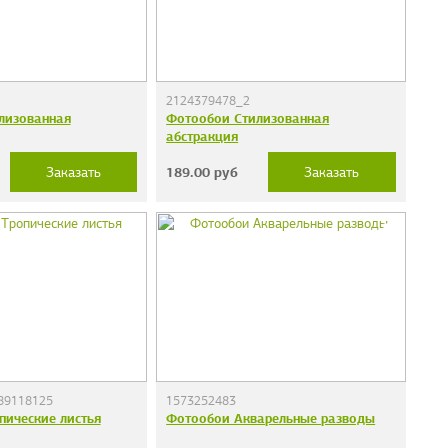
2124379478_2
лизованная
Фотообои Стилизованная
абстракция
189.00
руб
Заказать
Заказать
89118125
1573252483
пические листья
Фотообои Акварельные разводы