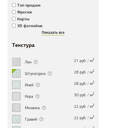
Tоп продаж
Фрески
Карты
3D фотообои
Текстура
2
21 руб. / м
Лен
2
28 руб. / м
Штукатурка
2
28 руб. / м
Иней
2
30 руб. / м
Кора
2
22 руб. / м
Мозаика
2
22 руб. / м
Гравий
2