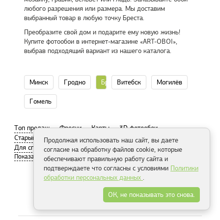
любого разрешения или размера. Мы доставим
выбранный товар в любую точку Бреста.
Преобразите свой дом и подарите ему новую жизнь!
Купите фотообои в интернет-магазине «ART-OBOI»,
выбрав подходящий вариант из нашего каталога.
Минск
Гродно
Брест
Витебск
Могилёв
Гомель
Tоп продаж
Фрески
Карты
3D фотообои
Старый город
Париж
Современный город
Продолжая использовать наш сайт, вы даете
Для спальни
Пляж
согласие на обработку файлов cookie, которые
обеспечивают правильную работу сайта и
подтверждаете что согласны с условиями
Политики
обработки персональных данных
.
Распродажа
ОК, не показывать это снова.