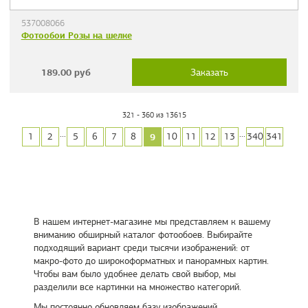
537008066
Фотообои Розы на шелке
189.00
руб
Заказать
321 - 360 из 13615
...
...
9
1
2
5
6
7
8
10
11
12
13
340
341
В нашем интернет-магазине мы представляем к вашему
вниманию обширный каталог фотообоев. Выбирайте
подходящий вариант среди тысячи изображений: от
макро-фото до широкоформатных и панорамных картин.
Чтобы вам было удобнее делать свой выбор, мы
разделили все картинки на множество категорий.
Мы постоянно обновляем базу изображений,