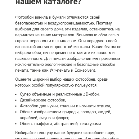
нашем каталоге?
Фотообои винила и бумаги отличаются своей
безопасностью и воздухопроницаемостью. Поэтому
выбирая для своего дома эти изделия, остановитесь на
вариантах из таких материалов. Виниловые обои легко
скроют неровности в шпаклевке. Они порадуют своей
износостойкостью и простотой монтажа. Какие бы вы не
выбрали обои, вы непременно отметите их яркость и
насыщенность. Для печати изображения мы применяем
исключительно экологические и безопасные способы
печати, такие как УФ-печать и Eco-solvent.
Оцените широкий выбор наших фотообоев, среди
которых особой популярностью пользуются:
Супер объемные и реалистичные 3D-обои;
Дизайнерские фотообои;
Фотообои для кухни, спальни и комнаты отдыха;
Обои с изображением природы, городов, людей,
кораблей, фауны и флоры;
Обои с граффити, абстракцией, текстурами.
Выбирайте текстуру ваших будущих фотообоев: кору,
мозаику, гравий, вельвет или гладь. Заказывайте обои