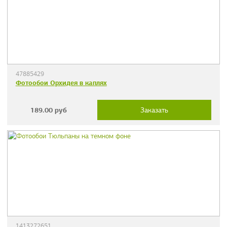
47885429
Фотообои Орхидея в каплях
189.00
руб
Заказать
1413272651