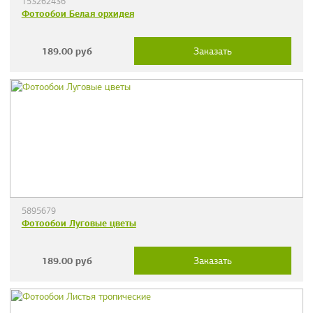
153262436
Фотообои Белая орхидея
189.00
руб
Заказать
5895679
Фотообои Луговые цветы
189.00
руб
Заказать