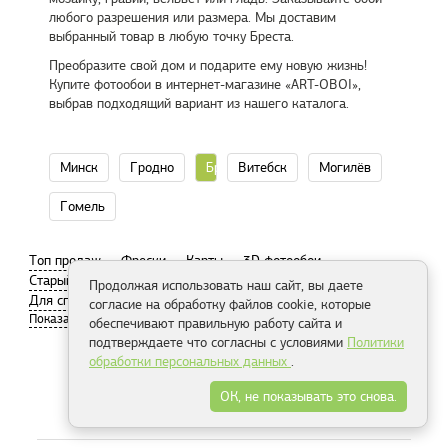
любого разрешения или размера. Мы доставим
выбранный товар в любую точку Бреста.
Преобразите свой дом и подарите ему новую жизнь!
Купите фотообои в интернет-магазине «ART-OBOI»,
выбрав подходящий вариант из нашего каталога.
Минск
Гродно
Брест
Витебск
Могилёв
Гомель
Tоп продаж
Фрески
Карты
3D фотообои
Старый город
Париж
Современный город
Продолжая использовать наш сайт, вы даете
Для спальни
Пляж
согласие на обработку файлов cookie, которые
обеспечивают правильную работу сайта и
подтверждаете что согласны с условиями
Политики
обработки персональных данных
.
Распродажа
ОК, не показывать это снова.