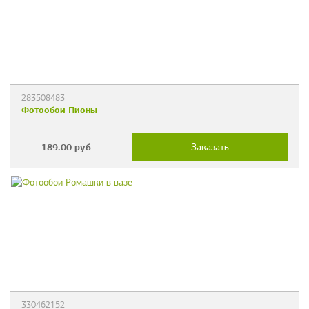
283508483
Фотообои Пионы
189.00
руб
Заказать
330462152