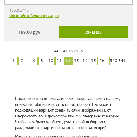
153262442
Фотообои Белая орхидея
189.00
руб
Заказать
441 - 480 из 13615
...
...
12
1
2
8
9
10
11
13
14
15
16
340
341
В нашем интернет-магазине мы представляем к вашему
вниманию обширный каталог фотообоев. Выбирайте
подходящий вариант среди тысячи изображений: от
макро-фото до широкоформатных и панорамных картин.
Чтобы вам было удобнее делать свой выбор, мы
разделили все картинки на множество категорий.
Мы постоянно обновляем базу изображений,