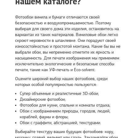
нашем каталоге?
Фотообои винила и бумаги отличаются своей
безопасностью и воздухопроницаемостью. Поэтому
выбирая для своего дома эти изделия, остановитесь на
вариантах из таких материалов. Виниловые обои легко
скроют неровности в шпаклевке. Они порадуют своей
износостойкостью и простотой монтажа. Какие бы вы не
выбрали обои, вы непременно отметите их яркость и
насыщенность. Для печати изображения мы применяем
исключительно экологические и безопасные способы
печати, такие как УФ-печать и Eco-solvent.
Оцените широкий выбор наших фотообоев, среди
которых особой популярностью пользуются:
Супер объемные и реалистичные 3D-обои;
Дизайнерские фотообои;
Фотообои для кухни, спальни и комнаты отдыха;
Обои с изображением природы, городов, людей,
кораблей, фауны и флоры;
Обои с граффити, абстракцией, текстурами.
Выбирайте текстуру ваших будущих фотообоев: кору,
мозаику, гравий, вельвет или гладь. Заказывайте обои