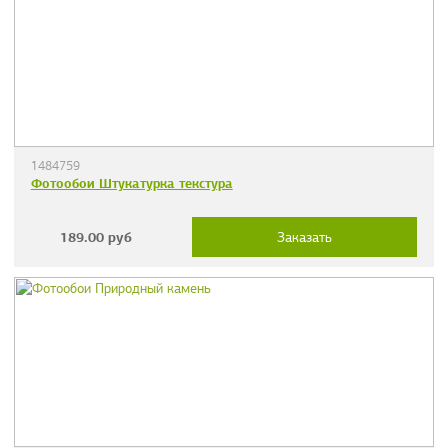
1484759
Фотообои Штукатурка текстура
189.00
руб
Заказать