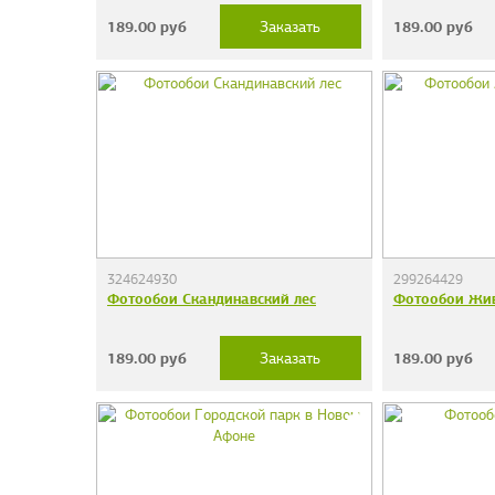
189.00
руб
189.00
руб
Заказать
324624930
299264429
Фотообои Скандинавский лес
Фотообои Жи
189.00
руб
189.00
руб
Заказать