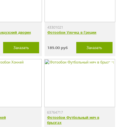
43301021
нцузский дворик
Фотообои Улочка в Греции
189.00
руб
Заказать
Заказать
63764717
кей
Фотообои Футбольный мяч в
брызгах