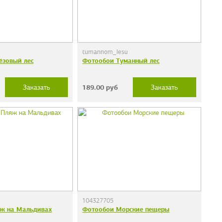
tumannom_lesu
ёзовый лес
Фотообои Туманный лес
189.00
руб
Заказать
Заказать
104327705
ж на Мальдивах
Фотообои Морские пещеры