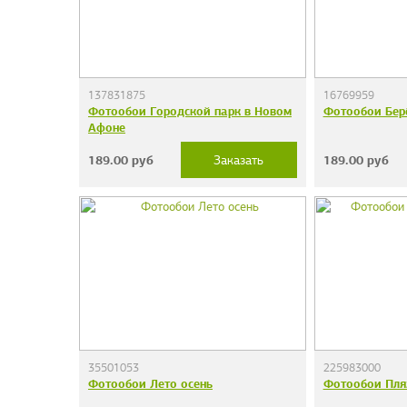
137831875
16769959
Фотообои Городской парк в Новом
Фотообои Бер
Афоне
189.00
руб
189.00
руб
Заказать
35501053
225983000
Фотообои Лето осень
Фотообои Пля