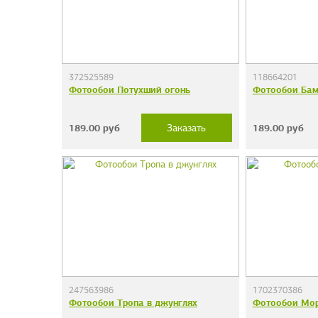
372525589
118664201
Фотообои Потухший огонь
Фотообои Бам
189.00
руб
189.00
руб
Заказать
247563986
1702370386
Фотообои Тропа в джунглях
Фотообои Мор