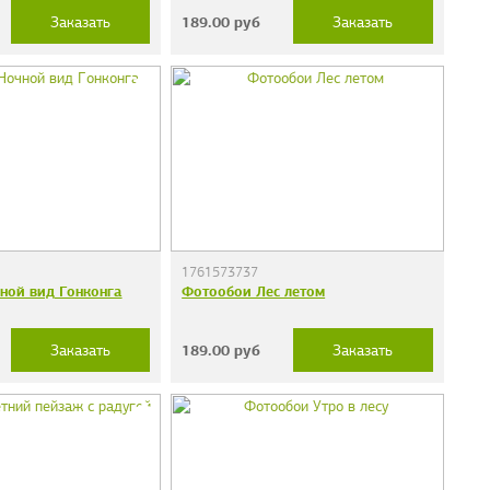
189.00
руб
Заказать
Заказать
1761573737
ной вид Гонконга
Фотообои Лес летом
189.00
руб
Заказать
Заказать
дечки"
Фотообои "Кирпичи"
38 руб.