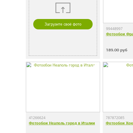
Загрузите своё фото
99448997
Фотообои Фра
189.00
руб
41266624
787872085
Фотообои Неаполь город в Италии
Фотообои Хок