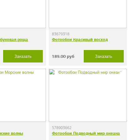
83679318
буковая роща
Фотообои Красивый восход
189.00
руб
Заказать
Заказать
578903662
ские волны
Фотообои Подводный мир океана