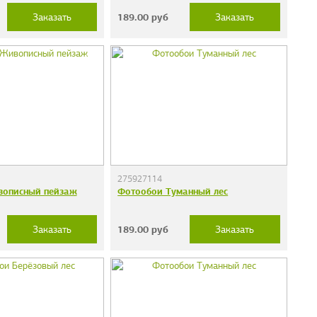
189.00
руб
Заказать
Заказать
275927114
вописный пейзаж
Фотообои Туманный лес
189.00
руб
Заказать
Заказать