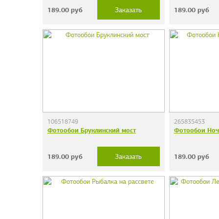
189.00
руб
189.00
руб
Заказать
106518749
265835453
Фотообои Бруклинский мост
Фотообои Ноч
189.00
руб
189.00
руб
Заказать
Фотообои "Сер
38 руб.