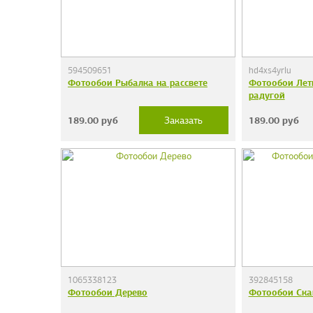
594509651
hd4xs4yrlu
Фотообои Рыбалка на рассвете
Фотообои Лет
радугой
189.00
руб
189.00
руб
Заказать
1065338123
392845158
Фотообои Дерево
Фотообои Ска