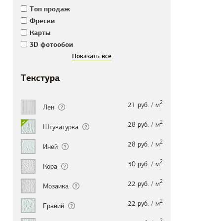
Tоп продаж
Фрески
Карты
3D фотообои
Текстура
2
21 руб. / м
Лен
2
28 руб. / м
Штукатурка
2
28 руб. / м
Иней
2
30 руб. / м
Кора
2
22 руб. / м
Мозаика
2
22 руб. / м
Гравий
2