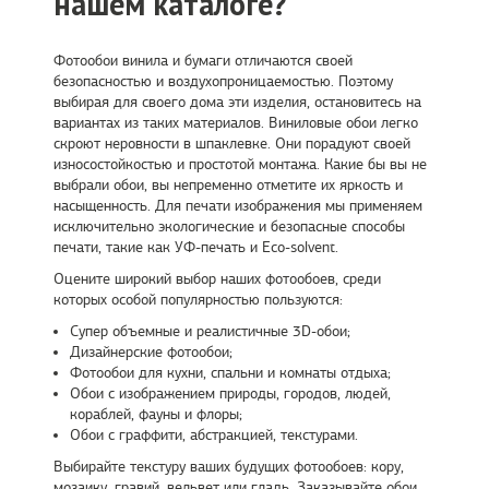
нашем каталоге?
Фотообои винила и бумаги отличаются своей
безопасностью и воздухопроницаемостью. Поэтому
выбирая для своего дома эти изделия, остановитесь на
вариантах из таких материалов. Виниловые обои легко
скроют неровности в шпаклевке. Они порадуют своей
износостойкостью и простотой монтажа. Какие бы вы не
выбрали обои, вы непременно отметите их яркость и
насыщенность. Для печати изображения мы применяем
исключительно экологические и безопасные способы
печати, такие как УФ-печать и Eco-solvent.
Оцените широкий выбор наших фотообоев, среди
которых особой популярностью пользуются:
Супер объемные и реалистичные 3D-обои;
Дизайнерские фотообои;
Фотообои для кухни, спальни и комнаты отдыха;
Обои с изображением природы, городов, людей,
кораблей, фауны и флоры;
Обои с граффити, абстракцией, текстурами.
Выбирайте текстуру ваших будущих фотообоев: кору,
мозаику, гравий, вельвет или гладь. Заказывайте обои