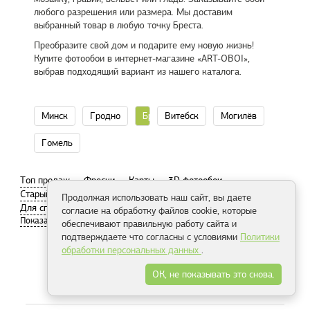
любого разрешения или размера. Мы доставим
выбранный товар в любую точку Бреста.
Преобразите свой дом и подарите ему новую жизнь!
Купите фотообои в интернет-магазине «ART-OBOI»,
выбрав подходящий вариант из нашего каталога.
Минск
Гродно
Брест
Витебск
Могилёв
Гомель
Tоп продаж
Фрески
Карты
3D фотообои
Старый город
Париж
Современный город
Продолжая использовать наш сайт, вы даете
Для спальни
Пляж
согласие на обработку файлов cookie, которые
обеспечивают правильную работу сайта и
подтверждаете что согласны с условиями
Политики
обработки персональных данных
.
Распродажа
ОК, не показывать это снова.