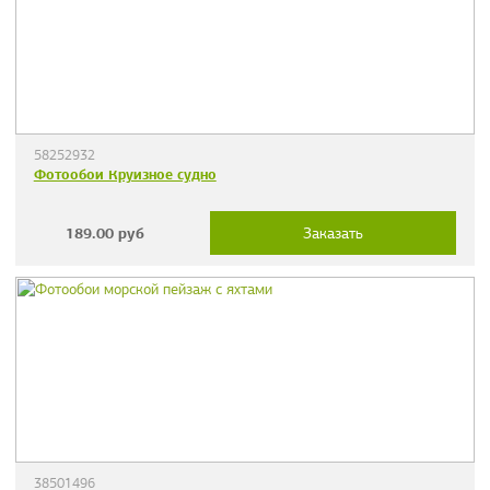
58252932
Фотообои Круизное судно
189.00
руб
Заказать
38501496