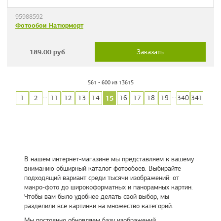
95988592
Фотообои Натюрморт
189.00
руб
Заказать
561 - 600 из 13615
...
...
15
1
2
11
12
13
14
16
17
18
19
340
341
В нашем интернет-магазине мы представляем к вашему
вниманию обширный каталог фотообоев. Выбирайте
подходящий вариант среди тысячи изображений: от
макро-фото до широкоформатных и панорамных картин.
Чтобы вам было удобнее делать свой выбор, мы
разделили все картинки на множество категорий.
Мы постоянно обновляем базу изображений,