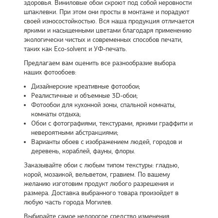
здоровья. Виниловые обои скроют под собой неровности
шпаклевки. При этом они просты в монтаже и порадуют
своей износостойкостью. Вся наша продукция отличается
яркими и насыщенными цветами благодаря применению
экологически чистых и современных способов печати,
таких как Eco-solvent и УФ-печать.
Предлагаем вам оценить все разнообразие выбора
наших фотообоев:
Дизайнерские креативные фотообои;
Реалистичные и объемные 3D-обои;
Фотообои для кухонной зоны, спальной комнаты,
комнаты отдыха;
Обои с фотографиями, текстурами, яркими граффити и
невероятными абстракциями;
Варианты обоев с изображением людей, городов и
деревень, кораблей, фауны, флоры.
Заказывайте обои с любым типом текстуры: гладью,
корой, мозаикой, вельветом, гравием. По вашему
желанию изготовим продукт любого разрешения и
размера. Доставка выбранного товара произойдет в
любую часть города Могилев.
Выбирайте самое недорогое средство изменения