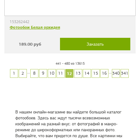
153262442
Фотообои Белая орхидея
189.00
руб
Заказать
441 - 480 из 13615
...
...
12
1
2
8
9
10
11
13
14
15
16
340
341
В нашем онлайн-магазине вы найдете большой каталог
фотообоев. Здесь вас ждут тысячи всевозможных
изображений на разный вкус: от фотографий в макро-
режиме до широкоформатных или панорамных фото.
Выбирайте, что вам придется по душе. Все картинки мы