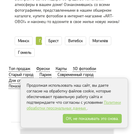
атмосферы в вашем доме! Ознакомившись со всеми
фотографиями, представленными в нашем обширном
каталоге, купите фотообои в интернет-магазине «ART-
OBOI» и наконец-то вдохните в свое жилье новую жизнь!
Минск
Гродно
Брест
Витебск
Могилёв
Гомель
Tоп продаж
Фрески
Карты
3D фотообои
Старый город
Париж
Современный город
Для спальни
Пляж
Продолжая использовать наш сайт, вы даете
согласие на обработку файлов cookie, которые
обеспечивают правильную работу сайта и
подтверждаете что согласны с условиями
Политики
обработки персональных данных
.
Распродажа
ОК, не показывать это снова.