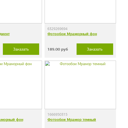
6329269694
диент
Фотообои Мраморный фон
189.00
руб
Заказать
Заказать
1666950315
аморный фон
Фотообои Мрамор темный