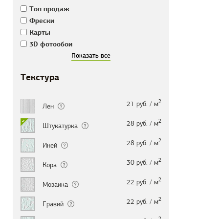
Tоп продаж
Фрески
Карты
3D фотообои
Текстура
2
21 руб. / м
Лен
2
28 руб. / м
Штукатурка
2
28 руб. / м
Иней
2
30 руб. / м
Кора
2
22 руб. / м
Мозаика
2
22 руб. / м
Гравий
2