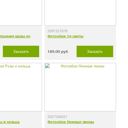
2091521878
тракция шары из
Фотообои 3д цветы
189.00
руб
Заказать
Заказать
2027546021
ы и кольца
Фотообои Нежные пионы