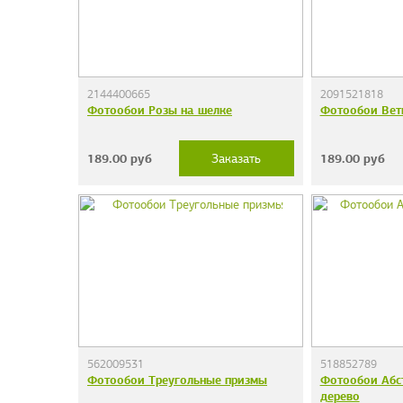
2144400665
2091521818
Фотообои Розы на шелке
Фотообои Вет
189.00
руб
189.00
руб
Заказать
562009531
518852789
Фотообои Треугольные призмы
Фотообои Абс
дерево