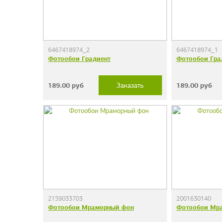
6467418974_2
6467418974_1
Фотообои Градиент
Фотообои Гра
189.00
руб
189.00
руб
Заказать
2159033703
2001630140
Фотообои Мраморный фон
Фотообои Мр