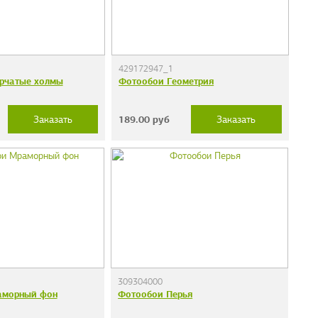
429172947_1
рчатые холмы
Фотообои Геометрия
189.00
руб
Заказать
Заказать
309304000
аморный фон
Фотообои Перья