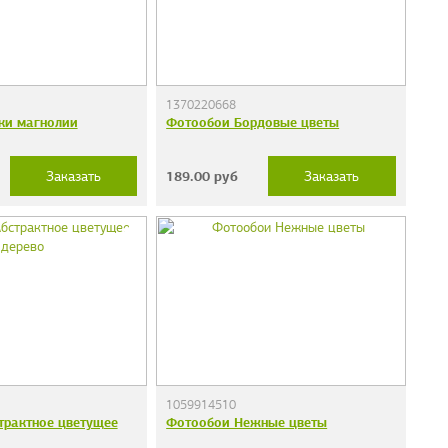
1370220668
ки магнолии
Фотообои Бордовые цветы
189.00
руб
Заказать
Заказать
1059914510
трактное цветущее
Фотообои Нежные цветы