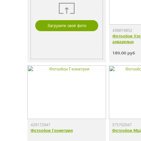
Загрузите своё фото
438819852
Фотообои Узо
акварелью
189.00
руб
429172947
375702047
Фотообои Геометрия
Фотообои Мр