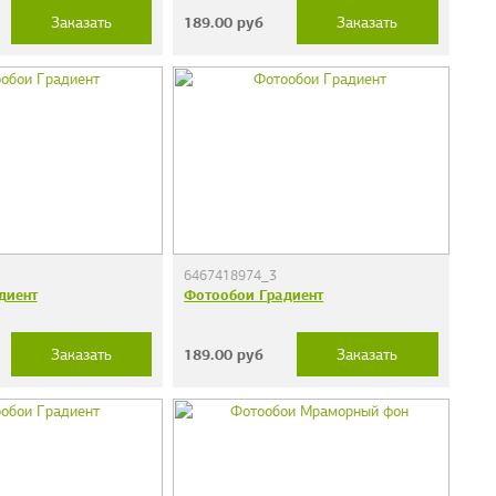
189.00
руб
Заказать
Заказать
6467418974_3
диент
Фотообои Градиент
189.00
руб
Заказать
Заказать
дечки"
Фотообои "Кирпичи"
38 руб.