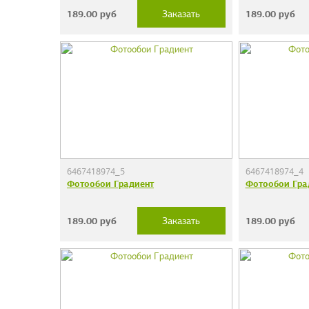
189.00
руб
189.00
руб
Заказать
6467418974_5
6467418974_4
Фотообои Градиент
Фотообои Гра
189.00
руб
189.00
руб
Заказать
Фотообои "Сер
38 руб.