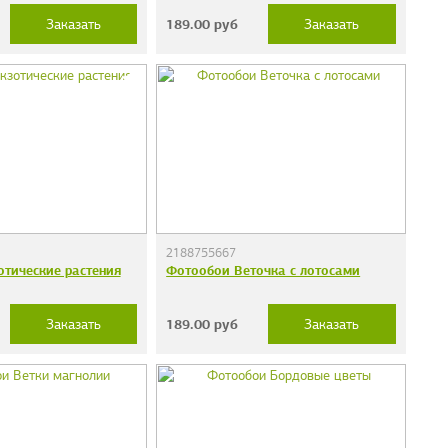
189.00
руб
Заказать
Заказать
2188755667
тические растения
Фотообои Веточка c лотосами
189.00
руб
Заказать
Заказать