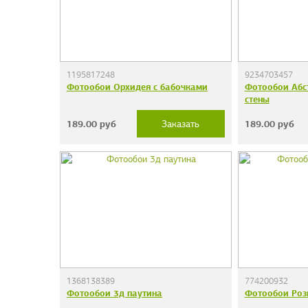
1195817248
9234703457
Фотообои Орхидея с бабочками
Фотообои Абс
стены
189.00
руб
189.00
руб
Заказать
1368138389
774200932
Фотообои 3д паутина
Фотообои Роз