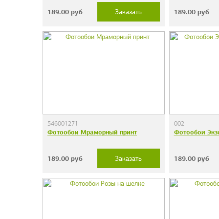
189.00
руб
189.00
руб
Заказать
546001271
002
Фотообои Мраморный принт
Фотообои Экзо
189.00
руб
189.00
руб
Заказать