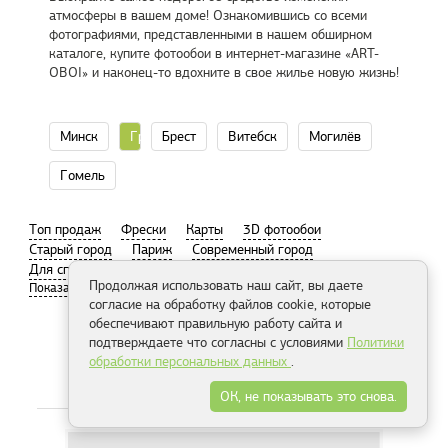
атмосферы в вашем доме! Ознакомившись со всеми
фотографиями, представленными в нашем обширном
каталоге, купите фотообои в интернет-магазине «ART-
OBOI» и наконец-то вдохните в свое жилье новую жизнь!
Минск
Гродно
Брест
Витебск
Могилёв
Гомель
Tоп продаж
Фрески
Карты
3D фотообои
Старый город
Париж
Современный город
Для спальни
Пляж
Продолжая использовать наш сайт, вы даете
согласие на обработку файлов cookie, которые
обеспечивают правильную работу сайта и
подтверждаете что согласны с условиями
Политики
обработки персональных данных
.
Распродажа
ОК, не показывать это снова.