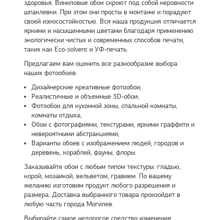
здоровья. Виниловые обои скроют под собой неровности
шпаклевки. При этом они просты в монтаже и порадуют
своей износостойкостью. Вся наша продукция отличается
яркими и насыщенными цветами благодаря применению
экологически чистых и современных способов печати,
таких как Eco-solvent и УФ-печать.
Предлагаем вам оценить все разнообразие выбора
наших фотообоев:
Дизайнерские креативные фотообои;
Реалистичные и объемные 3D-обои;
Фотообои для кухонной зоны, спальной комнаты,
комнаты отдыха;
Обои с фотографиями, текстурами, яркими граффити и
невероятными абстракциями;
Варианты обоев с изображением людей, городов и
деревень, кораблей, фауны, флоры.
Заказывайте обои с любым типом текстуры: гладью,
корой, мозаикой, вельветом, гравием. По вашему
желанию изготовим продукт любого разрешения и
размера. Доставка выбранного товара произойдет в
любую часть города Могилев.
Выбирайте самое недорогое средство изменения