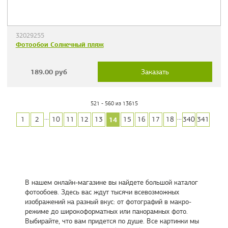
32029255
Фотообои Солнечный пляж
189.00
руб
Заказать
521 - 560 из 13615
...
...
14
1
2
10
11
12
13
15
16
17
18
340
341
В нашем онлайн-магазине вы найдете большой каталог
фотообоев. Здесь вас ждут тысячи всевозможных
изображений на разный вкус: от фотографий в макро-
режиме до широкоформатных или панорамных фото.
Выбирайте, что вам придется по душе. Все картинки мы