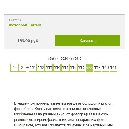
Letters
Фотообои Letters
189.00
руб
Заказать
13481 - 13520 из 13615
...
338
1
2
331
332
333
334
335
336
337
339
340
341
В нашем онлайн-магазине вы найдете большой каталог
фотообоев. Здесь вас ждут тысячи всевозможных
изображений на разный вкус: от фотографий в макро-
режиме до широкоформатных или панорамных фото.
Выбирайте, что вам придется по душе. Все картинки мы