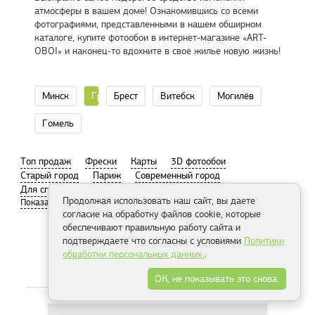
атмосферы в вашем доме! Ознакомившись со всеми
фотографиями, представленными в нашем обширном
каталоге, купите фотообои в интернет-магазине «ART-
OBOI» и наконец-то вдохните в свое жилье новую жизнь!
Минск
Гродно
Брест
Витебск
Могилёв
Гомель
Tоп продаж
Фрески
Карты
3D фотообои
Старый город
Париж
Современный город
Для спальни
Пляж
Продолжая использовать наш сайт, вы даете
согласие на обработку файлов cookie, которые
обеспечивают правильную работу сайта и
подтверждаете что согласны с условиями
Политики
обработки персональных данных
.
Распродажа
ОК, не показывать это снова.