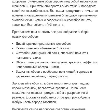
здоровья. Виниловые обои скроют под собой неровности
шпаклевки. При этом они просты в монтаже и порадуют
своей износостойкостью. Вся наша продукция отличается
яркими и насыщенными цветами благодаря применению
экологически чистых и современных способов печати,
таких как Eco-solvent и УФ-печать.
Предлагаем вам оценить все разнообразие выбора
наших фотообоев:
Дизайнерские креативные фотообои;
Реалистичные и объемные 3D-обои;
Фотообои для кухонной зоны, спальной комнаты,
комнаты отдыха;
Обои с фотографиями, текстурами, яркими граффити и
невероятными абстракциями;
Варианты обоев с изображением людей, городов и
деревень, кораблей, фауны, флоры.
Заказывайте обои с любым типом текстуры: гладью,
корой, мозаикой, вельветом, гравием. По вашему
желанию изготовим продукт любого разрешения и
размера. Доставка выбранного товара произойдет в
любую часть города Могилев.
Выбирайте самое недорогое средство изменения